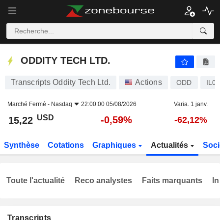
ODDITY TECH LTD.
15,22
$
-0,59%
ODDITY TECH LTD.
Transcripts Oddity Tech Ltd.
Actions
ODD
IL0
Marché Fermé -
Nasdaq
22:00:00 05/08/2026
Varia. 1 janv.
USD
-0,59%
15,22
-62,12%
Synthèse
Cotations
Graphiques
Actualités
Soci
Toute l'actualité
Reco analystes
Faits marquants
In
Transcripts