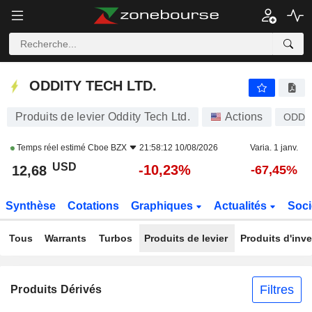
ODDITY TECH LTD.
12,68
$
-10,23%
ODDITY TECH LTD.
Produits de levier Oddity Tech Ltd.
Actions
ODD
Temps réel estimé
Cboe BZX
21:58:12 10/08/2026
Varia. 1 janv.
USD
-10,23%
12,68
-67,45%
Synthèse
Cotations
Graphiques
Actualités
Soci
Tous
Warrants
Turbos
Produits de levier
Produits d'inv
Filtres
Produits Dérivés