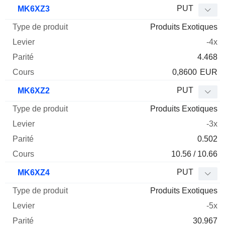
Type
PUT
MK6XZ3
de
Produits Exotiques
Mnemo
Type
produit
Levier
Parité
Cours
-4x
4.468
0,8600
EUR
PUT
MK6XZ2
Produits Exotiques
-3x
0.502
10.56 / 10.66
PUT
MK6XZ4
Produits Exotiques
-5x
30.967