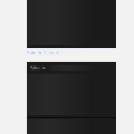
Suite du Palmarès
Palmarès