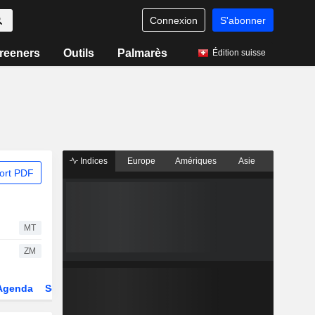
Connexion
S'abonner
reeners
Outils
Palmarès
Édition suisse
Indices
Europe
Amériques
Asie
ort PDF
MT
ZM
Agenda
Secteur
Dérivés