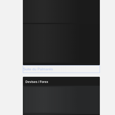
Suite du Palmarès
Devises / Forex