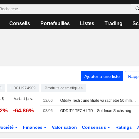
Conseils
Portefeuilles
Listes
Trading
Sc
Ajouter à une liste
Rapp
D
IL0011974909
Produits cosmétiques
. 5j.
Varia. 1 janv.
12/06
Oddity Tech : une filiale va racheter 50 millions de dollars d'obligations convertibles de premier rang
42%
-64,86%
03/06
ODDITY TECH LTD. : Goldman Sachs négatif sur le dossier
Société
Finances
Valorisation
Consensus
Ratings