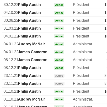
30.12.22
Philip Austin
Président
1
Achat
04.10.22
Philip Austin
Président
1
Achat
30.06.22
Philip Austin
Président
1
Achat
31.03.22
Philip Austin
Président
1
Achat
04.01.22
Philip Austin
Président
1
Achat
04.01.22
Audrey McNair
Administrateur
Achat
04.01.22
James Cameron
Administrateur
Achat
08.12.21
James Cameron
Administrateur
Achat
08.12.21
Philip Austin
Président
Achat
23.11.21
Philip Austin
Président
8
Autres
23.11.21
Philip Austin
Président
8
Autres
01.10.21
Philip Austin
Président
1
Achat
01.10.21
Audrey McNair
Administrateur
Achat