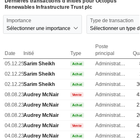
Dernières transactions d'initiés pour Octopus
Renewables Infrastructure Trust plc
Importance
Type de transaction
Sélectionner une importance
Sélectionner un type d
Poste
Date
Initié
Type
principal
Qua
05.12.25
Sarim Sheikh
Administrateur
Achat
02.12.25
Sarim Sheikh
Administrateur
Achat
02.12.25
Sarim Sheikh
Administrateur
3
Achat
08.08.23
Audrey McNair
Administrateur
4
Vente
08.08.23
Audrey McNair
Administrateur
2
Achat
08.08.23
Audrey McNair
Administrateur
2
Achat
04.08.23
Audrey McNair
Administrateur
4
Vente
04.08.23
Audrey McNair
Administrateur
2
Achat