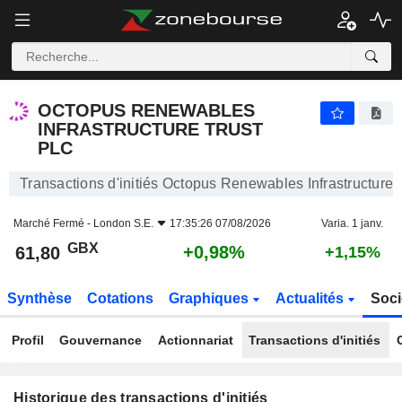
OCTOPUS RENEWABLES INFRASTRUCTURE TRUST
OCTOPUS RENEWABLES
INFRASTRUCTURE TRUST
PLC
Transactions d'initiés Octopus Renewables Infrastructure T
Marché Fermé -
London S.E.
17:35:26 07/08/2026
Varia. 1 janv.
GBX
+0,98%
61,80
+1,15%
Synthèse
Cotations
Graphiques
Actualités
Soci
Profil
Gouvernance
Actionnariat
Transactions d'initiés
Historique des transactions d'initiés