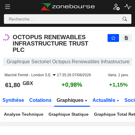
OCTOPUS RENEWABLES INFRASTRUCTURE TRUST PLC
61,80
p
+0,98%
OCTOPUS RENEWABLES
INFRASTRUCTURE TRUST
PLC
Graphique Sectoriel Octopus Renewables Infrastructure Tr
Marché Fermé -
London S.E.
17:35:26 07/08/2026
Varia. 1 janv.
GBX
+0,98%
61,80
+1,15%
Synthèse
Cotations
Graphiques
Actualités
Soci
Analyse Technique
Graphique Statique
Graphique Total Re