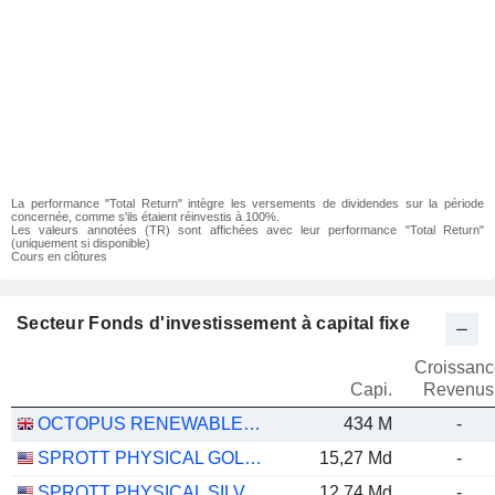
La performance "Total Return" intègre les versements de dividendes sur la période
concernée, comme s'ils étaient réinvestis à 100%.
Les valeurs annotées (TR) sont affichées avec leur performance "Total Return"
(uniquement si disponible)
Cours en clôtures
Secteur Fonds d'investissement à capital fixe
Croissanc
Capi.
Revenus
OCTOPUS RENEWABLES INFRASTRUCTURE TRUST PLC
434 M
-
SPROTT PHYSICAL GOLD TRUST
15,27 Md
-
SPROTT PHYSICAL SILVER TRUST
12,74 Md
-