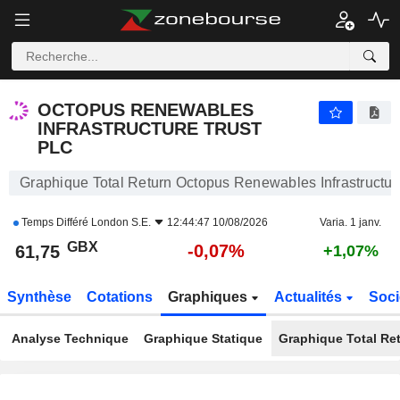
OCTOPUS RENEWABLES INFRASTRUCTURE TRUST PLC
61,75
p
-0,07%
OCTOPUS RENEWABLES
INFRASTRUCTURE TRUST
PLC
Graphique Total Return Octopus Renewables Infrastructure
Temps Différé
London S.E.
12:44:47 10/08/2026
Varia. 1 janv.
GBX
-0,07%
61,75
+1,07%
Synthèse
Cotations
Graphiques
Actualités
Soci
Analyse Technique
Graphique Statique
Graphique Total Re