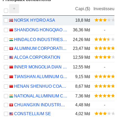
Capi.($)
Investisseur
NORSK HYDRO ASA
18,8 Md
SHANDONG HONGQIAO ALUMINUM INDUSTRY HOLDING COMPANY LIMITED
36,36 Md
-
HINDALCO INDUSTRIES LIMITED
24,26 Md
ALUMINUM CORPORATION OF CHINA LIMITED
23,47 Md
ALCOA CORPORATION
12,59 Md
INNER MONGOLIA DIAN TOU ENERGY CORPORATION LIMITED
12,55 Md
-
TIANSHAN ALUMINUM GROUP CO.,LTD
9,15 Md
HENAN SHENHUO COAL INDUSTRY AND ELECTRICITY POWER CO. LTD
8,67 Md
NATIONAL ALUMINIUM COMPANY LIMITED
7,36 Md
CHUANGXIN INDUSTRIES HOLDINGS LIMITED
4,48 Md
-
CONSTELLIUM SE
4,02 Md