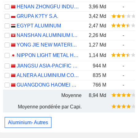
HENAN ZHONGFU INDUSTRIAL CO.,LTD
3,96 Md
-
GRUPA K?TY S.A.
3,42 Md
EGYPT ALUMINUM
2,47 Md
NANSHAN ALUMINIUM INTERNATIONAL HOLDINGS LIMITED
2,26 Md
-
YONG JIE NEW MATERIAL CO.,LTD.
1,27 Md
-
NIPPON LIGHT METAL HOLDINGS COMPANY, LTD.
1,14 Md
JIANGSU ASIA-PACIFIC LIGHT ALLOY TECHNOLOGY CO., LTD.
944 M
-
ALNERA ALUMINIUM CO., LTD.
835 M
-
GUANGDONG HAOMEI NEW MATERIALS CO.,LTD
766 M
-
Moyenne
8,94 Md
Moyenne pondérée par Capi.
Aluminium- Autres