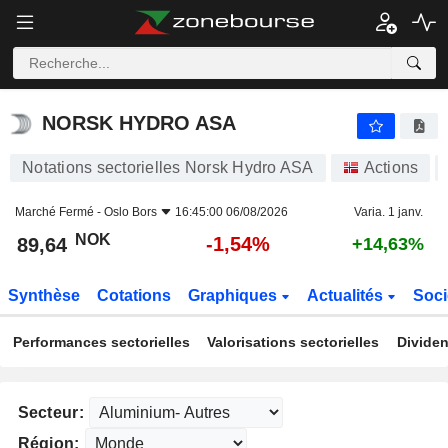
NORSK HYDRO ASA
89,64
kr
-1,54%
NORSK HYDRO ASA
Notations sectorielles Norsk Hydro ASA
Actions
Marché Fermé -
Oslo Bors
16:45:00 06/08/2026
Varia. 1 janv.
NOK
-1,54%
89,64
+14,63%
Synthèse
Cotations
Graphiques
Actualités
Soci
Performances sectorielles
Valorisations sectorielles
Dividen
Secteur:
Région: