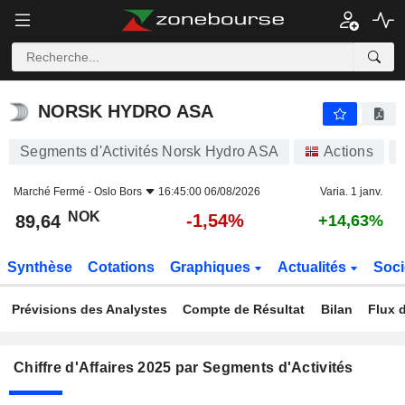
NORSK HYDRO ASA
89,64
kr
-1,54%
NORSK HYDRO ASA
Segments d'Activités Norsk Hydro ASA
Actions
Marché Fermé -
Oslo Bors
16:45:00 06/08/2026
Varia. 1 janv.
NOK
-1,54%
89,64
+14,63%
Synthèse
Cotations
Graphiques
Actualités
Soci
Prévisions des Analystes
Compte de Résultat
Bilan
Flux d
Chiffre d'Affaires 2025 par Segments d'Activités