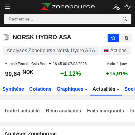
NORSK HYDRO ASA
90,64
kr
+1,12%
NORSK HYDRO ASA
Analyses Zonebourse Norsk Hydro ASA
Actions
Marché Fermé -
Oslo Bors
16:45:00 07/08/2026
Varia. 1 janv.
NOK
+1,12%
90,64
+15,91%
Synthèse
Cotations
Graphiques
Actualités
Soci
Toute l'actualité
Reco analystes
Faits marquants
In
Analyses Zonebourse