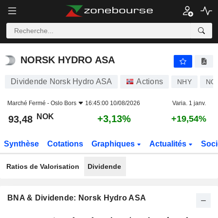
NORSK HYDRO ASA
93,48
kr
+3,13%
NORSK HYDRO ASA
Dividende Norsk Hydro ASA
Actions
NHY
NO
Marché Fermé -
Oslo Bors
16:45:00 10/08/2026
Varia. 1 janv.
NOK
+3,13%
93,48
+19,54%
Synthèse
Cotations
Graphiques
Actualités
Soci
Ratios de Valorisation
Dividende
BNA & Dividende: Norsk Hydro ASA