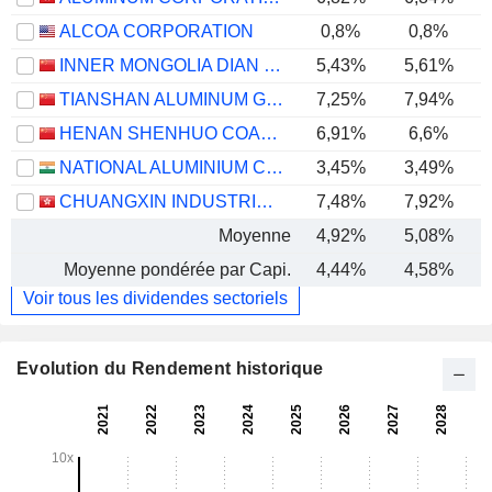
ALCOA CORPORATION
0,8%
0,8%
INNER MONGOLIA DIAN TOU ENERGY CORPORATION LIMITED
5,43%
5,61%
TIANSHAN ALUMINUM GROUP CO.,LTD
7,25%
7,94%
HENAN SHENHUO COAL INDUSTRY AND ELECTRICITY POWER CO. LTD
6,91%
6,6%
NATIONAL ALUMINIUM COMPANY LIMITED
3,45%
3,49%
CHUANGXIN INDUSTRIES HOLDINGS LIMITED
7,48%
7,92%
Moyenne
4,92%
5,08%
Moyenne pondérée par Capi.
4,44%
4,58%
Voir tous les dividendes sectoriels
Evolution du Rendement historique