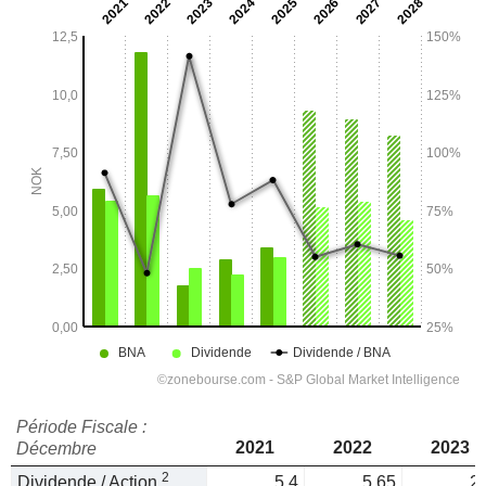
Période Fiscale :
2021
2022
2023
Décembre
2
Dividende / Action
5,4
5,65
2,