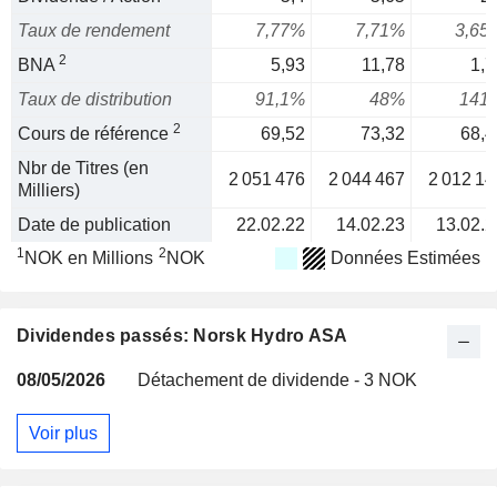
Taux de rendement
7,77%
7,71%
3,65
2
BNA
5,93
11,78
1,7
Taux de distribution
91,1%
48%
141
2
Cours de référence
69,52
73,32
68,4
Nbr de Titres (en
2 051 476
2 044 467
2 012 14
Milliers)
Date de publication
22.02.22
14.02.23
13.02.2
1
2
NOK en Millions
NOK
Données Estimées
Dividendes passés: Norsk Hydro ASA
08/05/2026
Détachement de dividende - 3 NOK
Voir plus