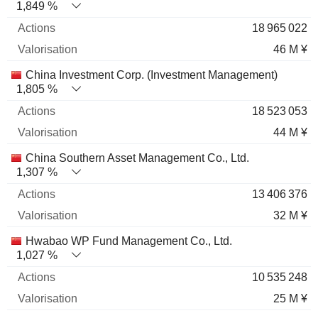
1,849 %
18 965 022
46 M ¥
China Investment Corp. (Investment Management)
1,805 %
18 523 053
44 M ¥
China Southern Asset Management Co., Ltd.
1,307 %
13 406 376
32 M ¥
Hwabao WP Fund Management Co., Ltd.
1,027 %
10 535 248
25 M ¥