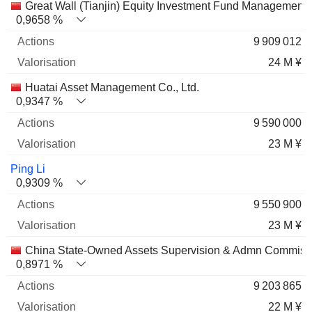
Great Wall (Tianjin) Equity Investment Fund Management 
0,9658 %
9 909 012
24 M ¥
Huatai Asset Management Co., Ltd.
0,9347 %
9 590 000
23 M ¥
Ping Li
0,9309 %
9 550 900
23 M ¥
China State-Owned Assets Supervision & Admn Commiss
0,8971 %
9 203 865
22 M ¥