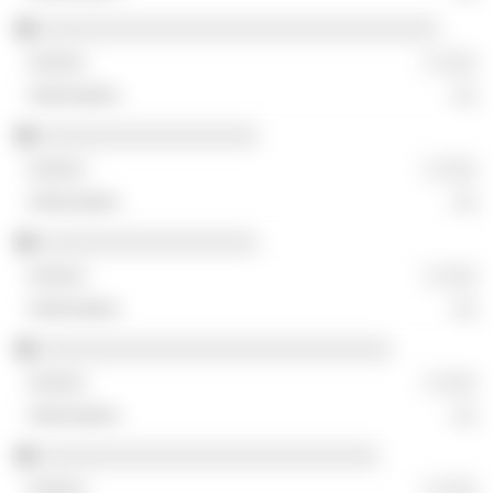
░░░░░░░░░░░░░░░░░░░░░░░░░░░░░░░░░
░ ░░░
░░
░░░░░░░░░░░░░░░░░░
░ ░░░
░░
░░░░░░░░░░░░░░░░░░
░ ░░░
░░
░░░░░░░░░░░░░░░░░░░░░░░░░░░░░
░ ░░░
░░
░░░░░░░░░░░░░░░░░░░░░░░░░░░░
░ ░░░