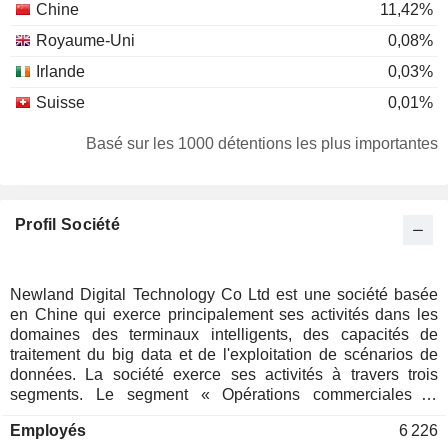
Chine
11,42%
Royaume-Uni
0,08%
Irlande
0,03%
Suisse
0,01%
Basé sur les 1000 détentions les plus importantes
Profil Société
Newland Digital Technology Co Ltd est une société basée
en Chine qui exerce principalement ses activités dans les
domaines des terminaux intelligents, des capacités de
traitement du big data et de l'exploitation de scénarios de
données. La société exerce ses activités à travers trois
segments. Le segment « Opérations commerciales et
services à valeur ajoutée » est principalement dédié à
Employés
6 226
l'acquisition bancaire et aux activités de microcrédit. Le