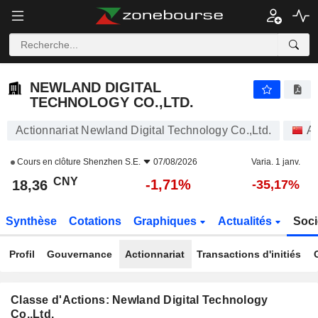
NEWLAND DIGITAL TECHNOLOGY CO.,LTD.
18,36
¥
-1,71%
NEWLAND DIGITAL
TECHNOLOGY CO.,LTD.
Actionnariat Newland Digital Technology Co.,Ltd.
Ac
Cours en clôture
Shenzhen S.E.
07/08/2026
Varia. 1 janv.
CNY
-1,71%
18,36
-35,17%
Synthèse
Cotations
Graphiques
Actualités
Soci
Profil
Gouvernance
Actionnariat
Transactions d'initiés
Classe d'Actions: Newland Digital Technology
Co.,Ltd.