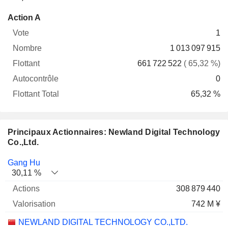
Flottant
Action A
Vote
Nombre
Flottant
Autocontrôle
Total
1
1 013 097 915
661 722 522
( 65,32 %)
0
65,32 %
Principaux Actionnaires: Newland Digital Technology
Co.,Ltd.
Nom
Actions
%
Valorisation
Gang Hu
30,11 %
308 879 440
742 M ¥
NEWLAND DIGITAL TECHNOLOGY CO.,LTD.