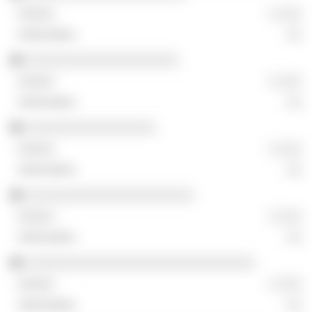
░ ░░░
░░
░░░░░░░░░░░░░░░░░░░░
░ ░░░
░░
░░░░░░░░░░░░░░░░░
░ ░░░
░░
░░░░░░░░░░░░░░░░░░░░░░
░ ░░░
░░
░░░░░░░░░░░░░░░░░░░░░░░░░░░░░░
░ ░░░
░░