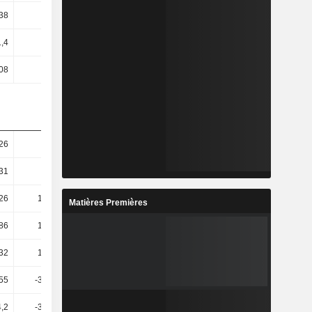
,38
-2,64
-3,8
-5,11
1,4
1,02
0,72
0,89
,08
-2,76
-4,13
-5,45
,26
11,94
-6,11
13,08
,31
48,47
0,19
3,51
,26
137,04
-10,69
8,8
Matières Premières
,86
168,22
-10,33
9,94
32
176,01
-9,83
10,53
55
-393,39
10,29
-0,02
4,2
-362,91
0,59
0,14