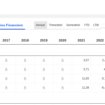
ios Financiers
Annuel
Trimestriel
Semestriel
YTD
LTM
2017
2018
2019
2020
2021
2022
3,57
2,
5,71
11,65
-5
11,38
-6