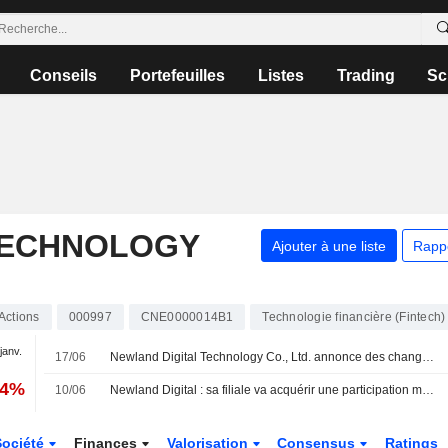
Conseils
Portefeuilles
Listes
Trading
Sc
TECHNOLOGY
Ajouter à une liste
Rapp
Actions
000997
CNE0000014B1
Technologie financière (Fintech)
 janv.
17/06
Newland Digital Technology Co., Ltd. annonce des changements au sein de son conseil d'administration et de ses comites
04%
10/06
Newland Digital : sa filiale va acquérir une participation majoritaire dans un groupe de paiement singapourien pour 8 millions de dollars de Singapour
Société
Finances
Valorisation
Consensus
Ratings