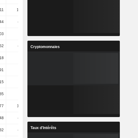
,11
167,41
-18,21
8,4
44
-362,9
0,6
0,89
,03
-4,67
51,65
24,59
,62
-16,81
8,54
13,26
Cryptomonnaies
,18
21,08
3,28
6,42
91
13,92
-3,76
14,93
,15
14,49
9,2
6,63
,85
14,49
7,26
5,9
77
113,16
-61,25
-42,82
48
-64,99
62,12
-14,55
Taux d'Intérêts
32
-12,29
-102,07
-5,91 k