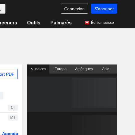
Connexion
S'abonner
reeners
Outils
Palmarès
Édition suisse
Indices
Europe
Amériques
Asie
ort PDF
CI
MT
Agenda
Secteur
Fonds et ETFs