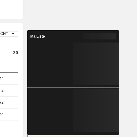
CNY
Ma Liste
2023
2024
2025
44
6,21
5,36
5,62
4,2
10,77
8,66
9,11
,72
16,45
16,2
15,1
,44
16,75
15,23
14,31