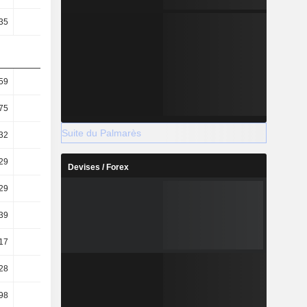
35
69,65
67,34
68,61
59
19,22
10,76
14,02
75
16,12
9,72
12,29
Suite du Palmarès
32
0,38
0,22
4,35
29
0,32
0,2
3,82
Devises / Forex
29
49,18
42,87
47,13
39
53,92
40,67
74,62
17
57,94
43,49
78,71
28
55,37
40,01
73,77
98
0,97
0,66
0,84