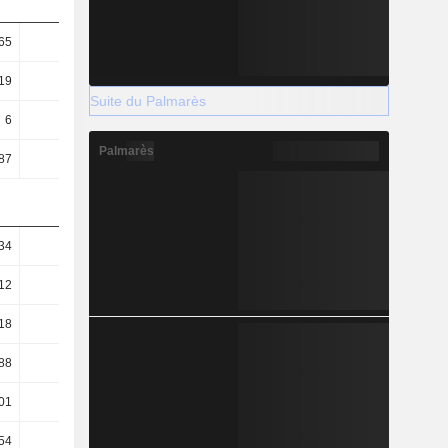
65
0,67
0,6
0,64
19
19,36
16,32
17,6
Suite du Palmarès
6
7,33
5,63
4,72
Palmarès
87
5,4
5,14
5,52
34
1,26
1,63
1,82
12
1,1
1,42
1,62
18
0,35
0,16
0,08
88
49,77
65,02
77,38
01
67,64
71,15
66,09
54
47,76
68,84
74,87