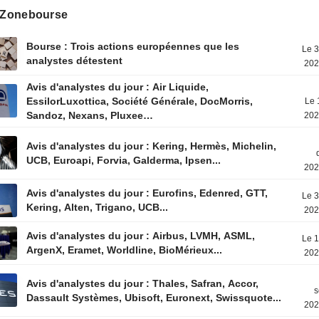
s Zonebourse
Bourse : Trois actions européennes que les
Le 3
analystes détestent
202
Avis d'analystes du jour : Air Liquide,
EssilorLuxottica, Société Générale, DocMorris,
Le 
Sandoz, Nexans, Pluxee…
202
Avis d'analystes du jour : Kering, Hermès, Michelin,
UCB, Euroapi, Forvia, Galderma, Ipsen...
202
Avis d'analystes du jour : Eurofins, Edenred, GTT,
Le 3
Kering, Alten, Trigano, UCB...
202
Avis d'analystes du jour : Airbus, LVMH, ASML,
Le 1
ArgenX, Eramet, Worldline, BioMérieux...
202
Avis d'analystes du jour : Thales, Safran, Accor,
s
Dassault Systèmes, Ubisoft, Euronext, Swissquote...
202