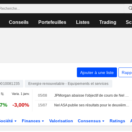
Conseils
Portefeuilles
Listes
Trading
Sc
Ajouter à une liste
Rapp
010081235
Energie renouvelable - Equipements et services
 5j.
Varia. 1 janv.
05/08
JPMorgan abaisse l'objectif de cours de Nel à 1,80 couronne norvégienne (contre 2,90), maintient sa recommandation Neutre - BN
17%
-3,00%
15/07
Nel ASA publie ses résultats pour le deuxième trimestre et le premier semestre clos le 30 juin 2026
Société
Finances
Valorisation
Consensus
Ratings