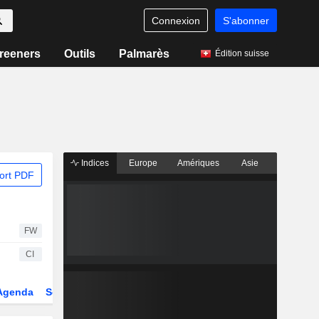
Connexion
S'abonner
reeners
Outils
Palmarès
Édition suisse
Indices
Europe
Amériques
Asie
ort PDF
FW
CI
Agenda
Secteur
Dérivés
Fonds et ETFs