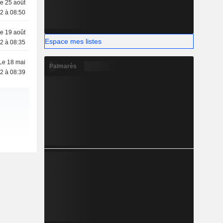
e 25 août
2 à 08:50
e 19 août
Espace mes listes
2 à 08:35
Le 18 mai
Palmarès
2 à 08:39