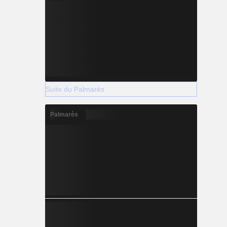
Suite du Palmarès
Palmarès