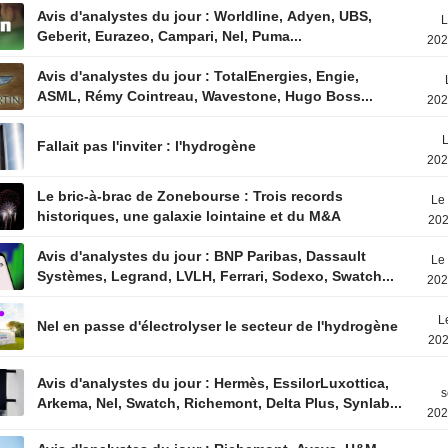
Avis d'analystes du jour : Worldline, Adyen, UBS,
L
Geberit, Eurazeo, Campari, Nel, Puma...
202
Avis d'analystes du jour : TotalEnergies, Engie,
ASML, Rémy Cointreau, Wavestone, Hugo Boss...
202
L
Fallait pas l'inviter : l'hydrogène
202
Le bric-à-brac de Zonebourse : Trois records
Le 
historiques, une galaxie lointaine et du M&A
202
Avis d'analystes du jour : BNP Paribas, Dassault
Le 
Systèmes, Legrand, LVLH, Ferrari, Sodexo, Swatch...
202
L
Nel en passe d'électrolyser le secteur de l'hydrogène
202
Avis d'analystes du jour : Hermès, EssilorLuxottica,
s
Arkema, Nel, Swatch, Richemont, Delta Plus, Synlab...
202