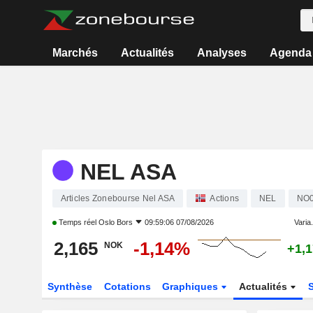
Marchés
Actualités
Analyses
Agenda
NEL ASA
Articles Zonebourse Nel ASA
Actions
NEL
NO0
Temps réel
Oslo Bors
09:59:06 07/08/2026
Varia.
2,165
-1,14%
NOK
+1,
Synthèse
Cotations
Graphiques
Actualités