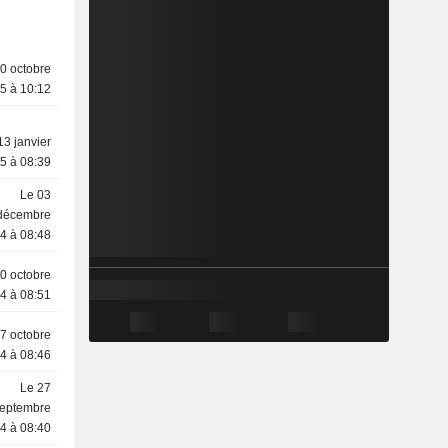
0 octobre
5 à 10:12
13 janvier
5 à 08:39
Le 03
décembre
4 à 08:48
0 octobre
4 à 08:51
7 octobre
4 à 08:46
Le 27
eptembre
4 à 08:40