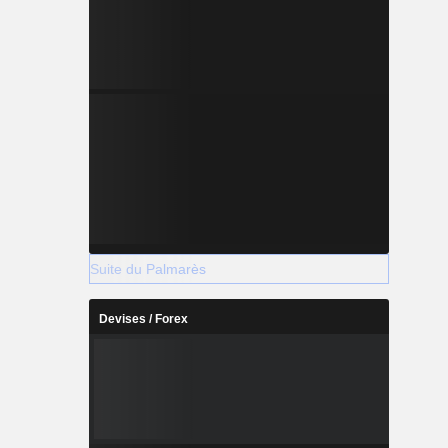
Suite du Palmarès
Devises / Forex