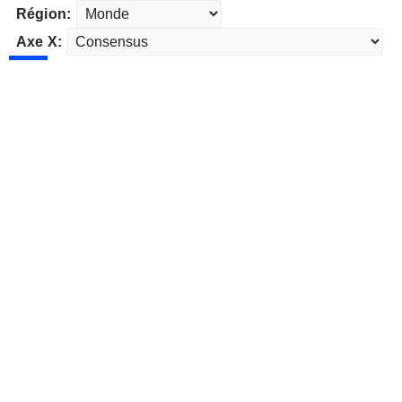
Région:
Axe X: