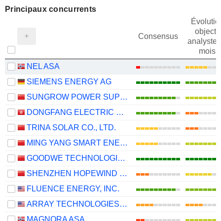
Principaux concurrents
Évolutio
objectif
Consensus
analystes
mois
NEL ASA
SIEMENS ENERGY AG
SUNGROW POWER SUPPLY CO., LTD.
DONGFANG ELECTRIC CORPORATION LIMITED
TRINA SOLAR CO., LTD.
MING YANG SMART ENERGY GROUP LIMITED
GOODWE TECHNOLOGIES CO., LTD.
SHENZHEN HOPEWIND ELECTRIC CO., LTD.
FLUENCE ENERGY, INC.
ARRAY TECHNOLOGIES, INC.
MAGNORA ASA