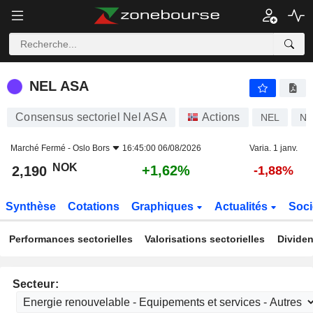
NEL ASA
2,190
kr
+1,62%
NEL ASA
Consensus sectoriel Nel ASA
Actions
NEL
NO
Marché Fermé -
Oslo Bors
16:45:00 06/08/2026
Varia. 1 janv.
NOK
+1,62%
2,190
-1,88%
Synthèse
Cotations
Graphiques
Actualités
Soci
Performances sectorielles
Valorisations sectorielles
Dividen
Secteur: