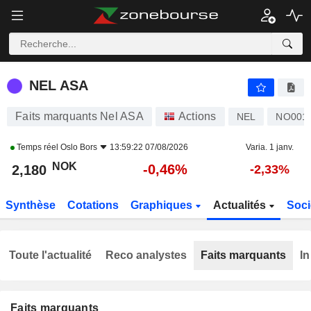
NEL ASA
2,180
kr
-0,46%
NEL ASA
Faits marquants Nel ASA
Actions
NEL
NO001
Temps réel
Oslo Bors
13:59:22 07/08/2026
Varia. 1 janv.
NOK
-0,46%
2,180
-2,33%
Synthèse
Cotations
Graphiques
Actualités
Soci
Toute l'actualité
Reco analystes
Faits marquants
In
Faits marquants