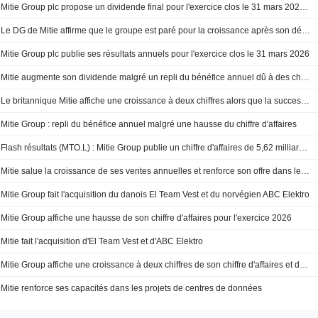
Mitie Group plc propose un dividende final pour l'exercice clos le 31 mars 2026, payable le 27 août 2026
Le DG de Mitie affirme que le groupe est paré pour la croissance après son départ
Mitie Group plc publie ses résultats annuels pour l'exercice clos le 31 mars 2026
Mitie augmente son dividende malgré un repli du bénéfice annuel dû à des charges exceptionnelles
Le britannique Mitie affiche une croissance à deux chiffres alors que la succession du DG progresse
Mitie Group : repli du bénéfice annuel malgré une hausse du chiffre d'affaires
Flash résultats (MTO.L) : Mitie Group publie un chiffre d'affaires de 5,62 milliards de GBP pour l'exercice 2026
Mitie salue la croissance de ses ventes annuelles et renforce son offre dans les centres de données
Mitie Group fait l'acquisition du danois El Team Vest et du norvégien ABC Elektro
Mitie Group affiche une hausse de son chiffre d'affaires pour l'exercice 2026
Mitie fait l'acquisition d'El Team Vest et d'ABC Elektro
Mitie Group affiche une croissance à deux chiffres de son chiffre d'affaires et de son résultat opérationnel pour l'exercice 2026
Mitie renforce ses capacités dans les projets de centres de données