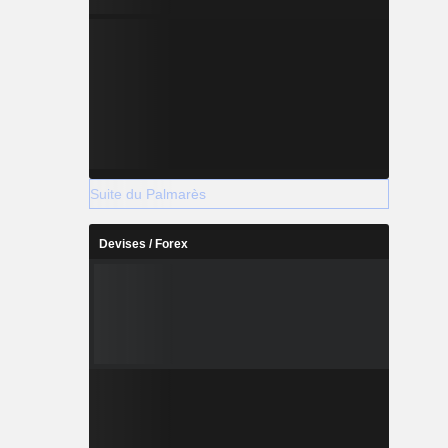
Suite du Palmarès
Devises / Forex