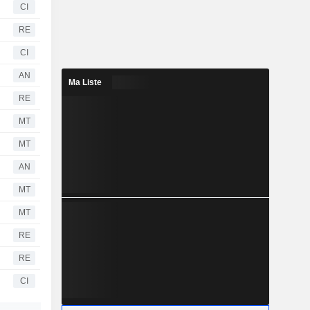
CI
RE
CI
AN
Ma Liste
RE
MT
MT
AN
MT
MT
RE
RE
CI