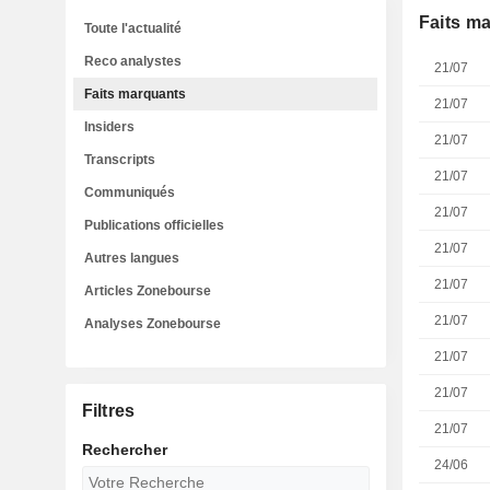
Faits m
Toute l'actualité
Reco analystes
21/07
Faits marquants
21/07
Insiders
21/07
Transcripts
21/07
Communiqués
21/07
Publications officielles
21/07
Autres langues
21/07
Articles Zonebourse
21/07
Analyses Zonebourse
21/07
21/07
Filtres
21/07
Rechercher
24/06