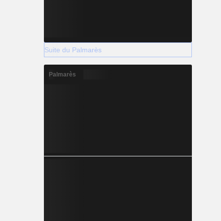
Suite du Palmarès
Palmarès