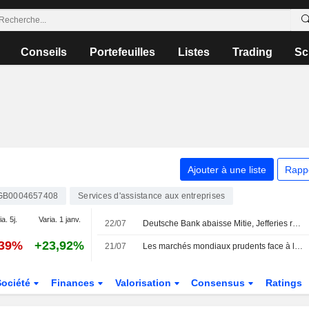
Conseils
Portefeuilles
Listes
Trading
Sc
Ajouter à une liste
Rapp
GB0004657408
Services d'assistance aux entreprises
a. 5j.
Varia. 1 janv.
22/07
Deutsche Bank abaisse Mitie, Jefferies relève Reckitt
,39%
+23,92%
21/07
Les marchés mondiaux prudents face à la hausse des prix du pétrole
Société
Finances
Valorisation
Consensus
Ratings