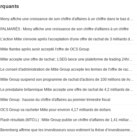
arquants
Mony affiche une croissance de son chiffre d'affaires à un chiffre dans le bas de la fourchette
PALMARÈS : Mony affiche une croissance de son chiffre d'affaires à un chiffre
L'action Mitie s'envole après l'acceptation d'une offre de rachat de 3 milliards de livres de la part d'OCS Group
Mitie flambe après avoir accepté l'offre de OCS Group
Mitie accepte une offre de rachat ; LSEG lance une plateforme de trading 24h/24 et 5j/7
Le conseil d'administration de Mitie Group accepte les termes de l'offre de rachat d'OCS
Mitie Group suspend son programme de rachat d'actions de 100 millions de livres face à une offre de rachat
Le prestataire britannique Mitie accepte une offre de rachat de 4,2 milliards de dollars par un concurrent soutenu par le capital-investissement, l'action s'envole
Mitie Group : hausse du chiffre d'affaires au premier trimestre fiscal
OCS Group va racheter Mitie pour environ 4,17 milliards de dollars
Flash résultats (MTO.L) : Mitie Group publie un chiffre d'affaires de 1,41 milliard de livres sterling au premier trimestre fiscal
Berenberg affirme que les investisseurs sous-estiment la thèse d’investissement de Mitie Group ; objectif de cours relevé