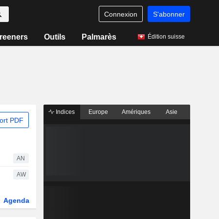
Connexion
S'abonner
reeners
Outils
Palmarès
Édition suisse
Indices
Europe
Amériques
Asie
ort PDF
AN
AW
Agenda
Secteur
Dérivés
Fonds et ETFs