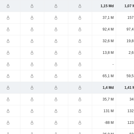
1,15 Md
1,07 
37,1 M
157
92,4 M
97,4
32,6 M
19,8
13,8 M
2,6
-
65,1 M
59,5
1,4 Md
1,41 
35,7 M
34
131 M
132
-88 M
123