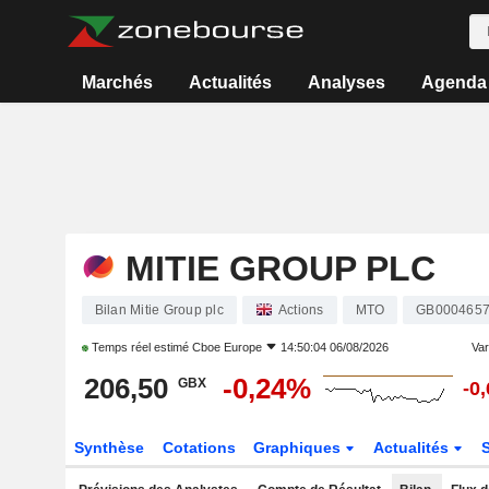
Marchés
Actualités
Analyses
Agenda
MITIE GROUP PLC
Bilan Mitie Group plc
Actions
MTO
GB000465
Temps réel estimé
Cboe Europe
14:50:04 06/08/2026
Vari
206,50
-0,24%
GBX
-0
Synthèse
Cotations
Graphiques
Actualités