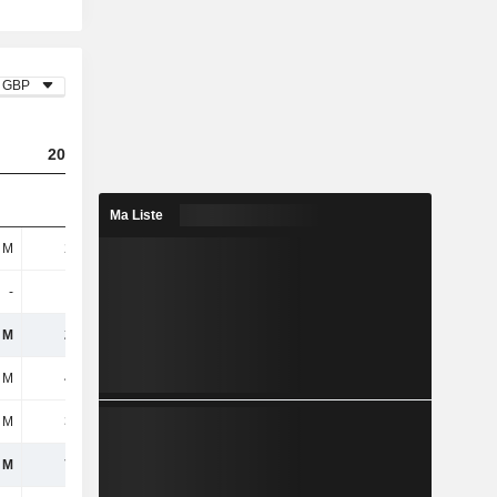
GBP
2024
2025
2026
Ma Liste
 M
245 M
180 M
109 M
-
-
-
-
 M
245 M
180 M
109 M
 M
412 M
538 M
586 M
 M
321 M
374 M
422 M
 M
732 M
912 M
1,01 Md