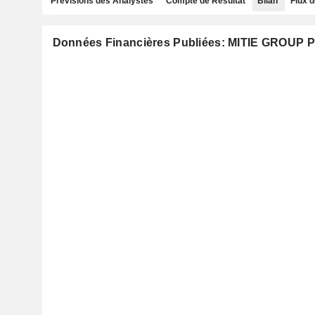
Prévisions des Analystes
Compte de Résultat
Bilan
Flux d
Données Financières Publiées: MITIE GROUP 