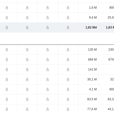
1,6 M
800
9,4 M
25,9
1,82 Md
1,83 
135 M
230
684 M
679
141 M
30,1 M
32
4,1 M
800
83,5 M
83,3
77,6 M
44,1