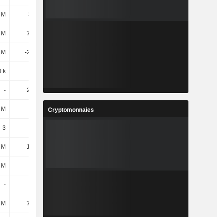
 M
322 M
375 M
553 M
 M
76,6 M
195 M
444 M
5 M
-23,5 M
-41,6 M
-44,3 M
 k
3,2 M
4,8 M
9,6 M
-
20,5 M
17,6 M
18,2 M
 M
900 k
1,6 M
500 k
Cryptomonnaies
3
3
3
3
 M
14,7 M
14,9 M
26,7 M
 M
10 M
-
-
-
-
10,9 M
6,7 M
 M
74,2 M
87,1 M
108 M