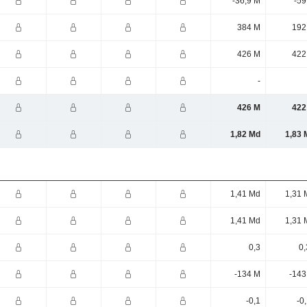
-36,9 M
-59
384 M
192
426 M
422
-
426 M
422
1,82 Md
1,83 
1,41 Md
1,31 
1,41 Md
1,31 
0,3
0,
-134 M
-143
-0,1
-0