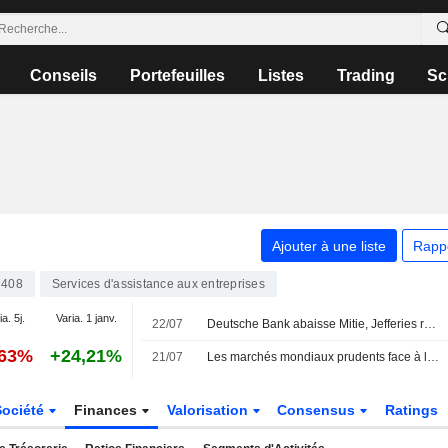
Conseils
Portefeuilles
Listes
Trading
Sc
Ajouter à une liste
Rapp
7408
Services d'assistance aux entreprises
a. 5j.
Varia. 1 janv.
22/07
Deutsche Bank abaisse Mitie, Jefferies relève Reckitt
,63%
+24,21%
21/07
Les marchés mondiaux prudents face à la hausse des prix du pétrole
Société
Finances
Valorisation
Consensus
Ratings