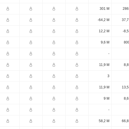
301 M
286
-64,2 M
37,7
12,2 M
-8,
9,6 M
800
-
11,9 M
8,8
3
11,9 M
13,5
9 M
8,6
-
58,2 M
66,8