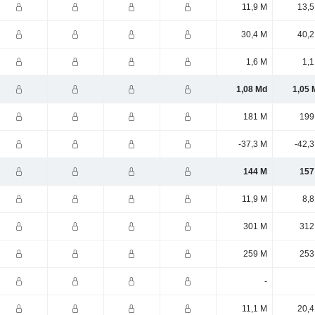
11,9 M
13,5
30,4 M
40,2
1,6 M
1,1
1,08 Md
1,05 
181 M
199
-37,3 M
-42,
144 M
157
11,9 M
8,8
301 M
312
259 M
253
-
11,1 M
20,4