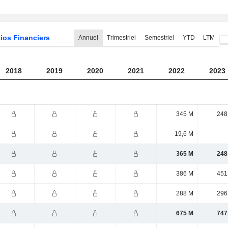
ios Financiers
Annuel
Trimestriel
Semestriel
YTD
LTM
2018
2019
2020
2021
2022
2023
345 M
248
19,6 M
365 M
248
386 M
451
288 M
296
675 M
747