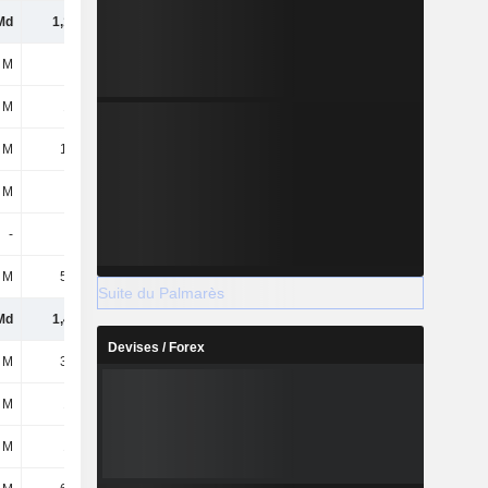
Md
1,13 Md
1,25 Md
1,37 Md
 M
118 M
178 M
358 M
 M
130 M
145 M
133 M
 M
15,5 M
33,1 M
31,2 M
 M
5 M
2,4 M
2,8 M
-
-
17,9 M
51 M
 M
59,4 M
68,9 M
63,7 M
Suite du Palmarès
Md
1,45 Md
1,69 Md
2,01 Md
Devises / Forex
 M
33,3 M
31,3 M
32,7 M
 M
132 M
132 M
132 M
 M
157 M
112 M
87,9 M