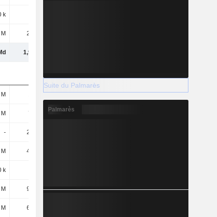
 k
500 k
1,9 M
3,7 M
 M
25,2 M
36,8 M
37,9 M
Md
1,93 Md
2,12 Md
2,54 Md
Suite du Palmarès
 M
172 M
205 M
282 M
Palmarès
 M
722 M
769 M
795 M
-
29,4 M
-
-
 M
44,4 M
52,2 M
62,5 M
 k
2 M
3,4 M
5,4 M
 M
91,8 M
141 M
139 M
 M
65,5 M
76 M
88,4 M