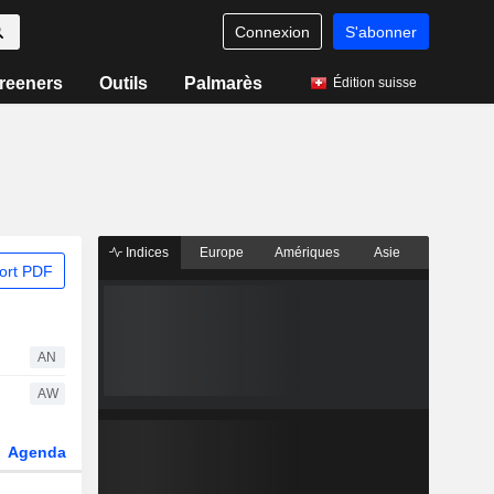
Connexion
S'abonner
reeners
Outils
Palmarès
Édition suisse
Indices
Europe
Amériques
Asie
ort PDF
AN
AW
Agenda
Secteur
Dérivés
Fonds et ETFs