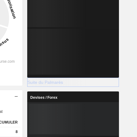
Suite du Palmarès
s
Devises / Forex
at
CUMULER
8