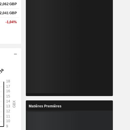
2,062
GBP
2,041
GBP
-1,04%
Matières Premières