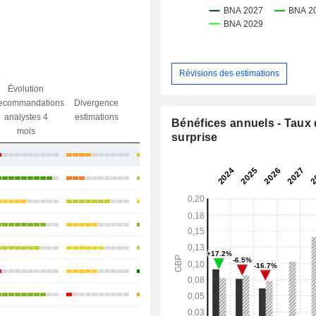
Révisions des estimations
Évolution
Divergence
ecommandations
Divergence
Ecart obj.
objectif
analystes 4
estimations
/ dr
Bénéfices annuels - Taux
analystes
mois
surprise
-1,04%
+6,53%
+36,09%
+11,53%
+14,38%
+0,98%
+4,89%