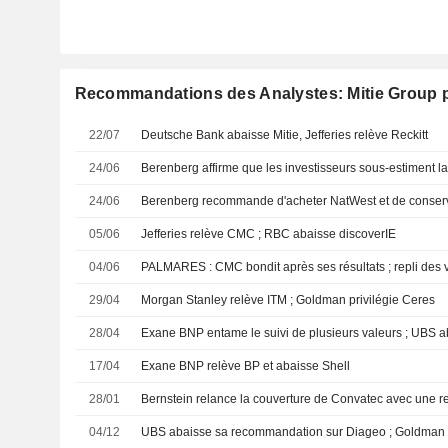
Recommandations des Analystes: Mitie Group 
22/07
Deutsche Bank abaisse Mitie, Jefferies relève Reckitt
24/06
24/06
Berenberg recommande d'acheter NatWest et de conser
05/06
Jefferies relève CMC ; RBC abaisse discoverIE
04/06
PALMARES : CMC bondit après ses résultats ; repli des v
29/04
Morgan Stanley relève ITM ; Goldman privilégie Ceres
28/04
17/04
Exane BNP relève BP et abaisse Shell
28/01
04/12