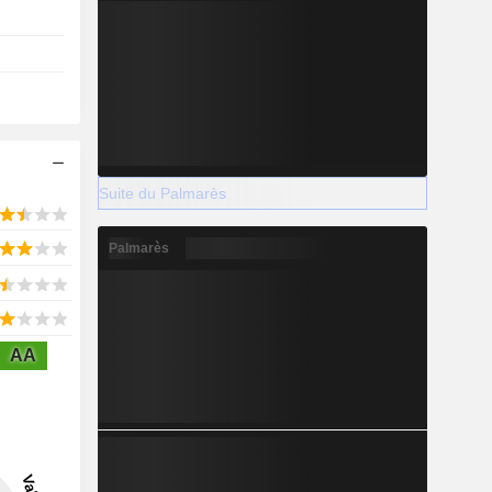
Suite du Palmarès
Palmarès
AA