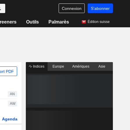
Connexion
S'abonner
reeners
Outils
Palmarès
Édition suisse
Indices
Europe
Amériques
Asie
ort PDF
AN
AW
Agenda
Secteur
Dérivés
Fonds et ETFs