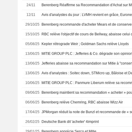
24/11
12/11
29/10/25
Berenberg recommande d'acheter Mears et de conserve
15/10/25
RBC relève l'objectif de cours de Bellway, abaisse celui 
05/08/25
Kepler rétrograde Weir ; Goldman Sachs relève Lloyds
13/06/25
MITIE GROUP PLC : Jefferies & Co. dégrade son opinion
13/06/25
Jefferies abaisse sa recommandation sur Mitie à "conser
13/06/25
Avis d'analystes : Soitec down, STMicro up, Bâloise et D
10/06/25
MITIE GROUP PLC : Panmure Liberum relève sa recomm
09/06/25
06/06/25
Berenberg relève Chemring, RBC abaisse Wizz Air
17/04/25
JPMorgan réduit la note de Bunzl et recommande de « s
26/02/25
Deutsche Bank dit 'acheter' 4imprint
29/01/25
Berenberg apprécie Serco et Mitie