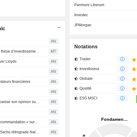
Panmure Liberum
Investec
JPMorgan
plc
AN
Notations
Berenberg affirme que les investisseurs sous-estiment la thèse d’investissement de Mitie Group ; objectif de cours relevé
MT
Trader
ver Lloyds
AN
Investisseur
AN
Globale
aleurs financières
AN
Qualité
AN
ESG MSCI
Exane BNP entame le suivi de plusieurs valeurs ; UBS abaisse son opinion sur SSP
AN
AN
Bernstein relance la couverture de Convatec avec une recommandation « surperformance »
AN
UBS abaisse sa recommandation sur Diageo ; Goldman Sachs rétrograde NatWest
AN