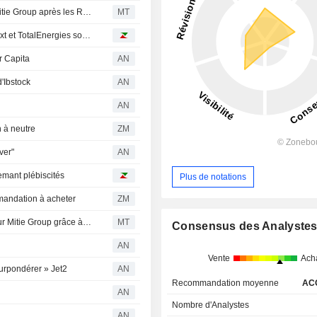
Berenberg Réaffirme sa Recommandation d'Achat sur Mitie Group après les Résultats Semestriels
MT
Avis d'analystes du jour : LVMH revient en grâce, Euronext et TotalEnergies sont revalorisées
r Capita
AN
d'Ibstock
AN
AN
 à neutre
ZM
ver"
AN
emant plébiscités
Plus de notations
andation à acheter
ZM
Berenberg maintient sa recommandation « acheter » pour Mitie Group grâce à une année « solide » pour sa stratégie triennale
MT
Consensus des Analyste
AN
Vente
Ach
urpondérer » Jet2
AN
Recommandation moyenne
AC
AN
Nombre d'Analystes
AN