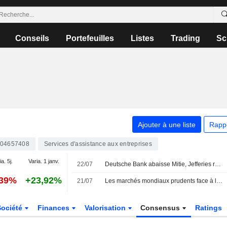
Conseils
Portefeuilles
Listes
Trading
Sc
Ajouter à une liste
Rapp
04657408
Services d'assistance aux entreprises
a. 5j.
Varia. 1 janv.
22/07
Deutsche Bank abaisse Mitie, Jefferies relève Reckitt
,39%
+23,92%
21/07
Les marchés mondiaux prudents face à la hausse des prix du pétrole
Société
Finances
Valorisation
Consensus
Ratings