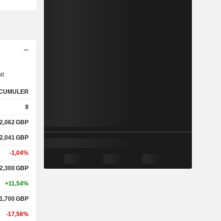
s
at
CUMULER
8
2,062
GBP
2,041
GBP
-1,04%
2,300
GBP
+11,54%
1,700
GBP
-17,56%