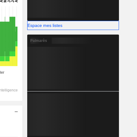
Espace mes listes
Palmarès