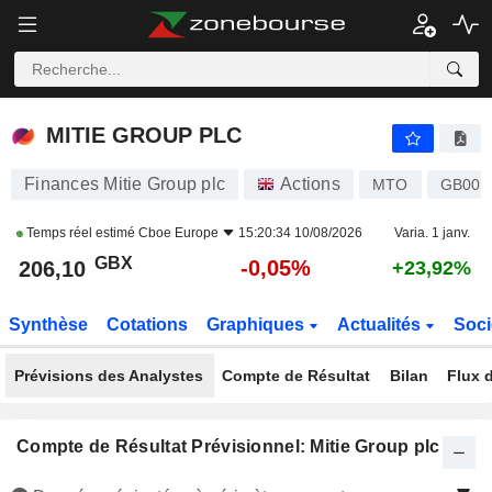
MITIE GROUP PLC
206,10
p
-0,05%
MITIE GROUP PLC
Finances Mitie Group plc
Actions
MTO
GB000
Temps réel estimé
Cboe Europe
15:20:34 10/08/2026
Varia. 1 janv.
GBX
-0,05%
206,10
+23,92%
Synthèse
Cotations
Graphiques
Actualités
Soci
Prévisions des Analystes
Compte de Résultat
Bilan
Flux d
Compte de Résultat Prévisionnel: Mitie Group plc