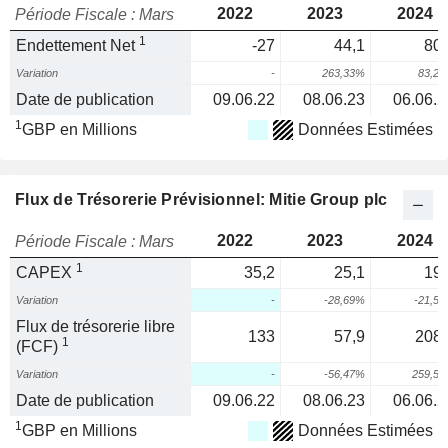
2022
2023
2024
Période Fiscale : Mars
1
Endettement Net
-27
44,1
80,
Variation
-
263,33%
83,2
Date de publication
09.06.22
08.06.23
06.06.2
1
GBP en Millions
Données Estimées
Flux de Trésorerie Prévisionnel: Mitie Group plc
2022
2023
2024
Période Fiscale : Mars
1
CAPEX
35,2
25,1
19,
Variation
-
-28,69%
-21,5
Flux de trésorerie libre
133
57,9
208,
1
(FCF)
Variation
-
-56,47%
259,5
Date de publication
09.06.22
08.06.23
06.06.2
1
GBP en Millions
Données Estimées