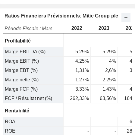
Ratios Financiers Prévisionnels: Mitie Group plc
2022
2023
202
Période Fiscale : Mars
Profitabilité
Marge EBITDA (%)
5,29%
5,29%
5,
Marge EBIT (%)
4,25%
4%
4,
Marge EBT (%)
1,31%
2,6%
3,
Marge nette (%)
1,27%
2,25%
2
Marge FCF (%)
3,33%
1,43%
4,
FCF / Résultat net (%)
262,33%
63,56%
164,
Rentabilité
ROA
-
-
6,
ROE
-
-
28,