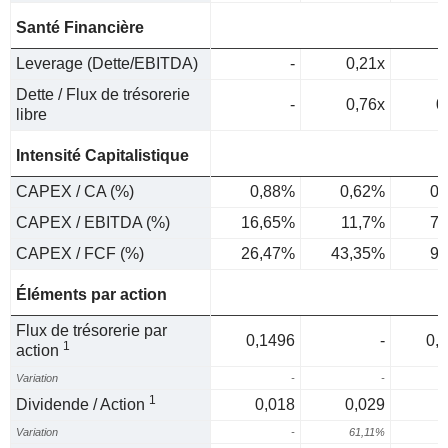
Santé Financière
Leverage (Dette/EBITDA)
-
0,21x
Dette / Flux de trésorerie
-
0,76x
0
libre
Intensité Capitalistique
CAPEX / CA (%)
0,88%
0,62%
0,
CAPEX / EBITDA (%)
16,65%
11,7%
7,
CAPEX / FCF (%)
26,47%
43,35%
9,
Éléments par action
Flux de trésorerie par
0,1496
-
0,
1
action
Variation
-
-
1
Dividende / Action
0,018
0,029
Variation
-
61,11%
3