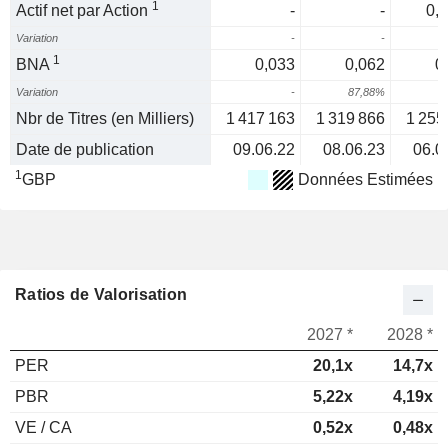
1
Actif net par Action
-
-
0,
Variation
-
-
1
BNA
0,033
0,062
0
Variation
-
87,88%
4
Nbr de Titres (en Milliers)
1 417 163
1 319 866
1 255
Date de publication
09.06.22
08.06.23
06.0
1
GBP
Données Estimées
Ratios de Valorisation
2027 *
2028 *
PER
20,1x
14,7x
PBR
5,22x
4,19x
VE / CA
0,52x
0,48x