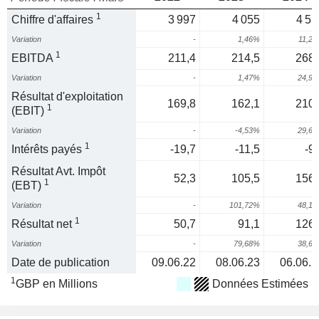
1
Chiffre d'affaires
3 997
4 055
4 51
Variation
-
1,46%
11,2
1
EBITDA
211,4
214,5
268,
Variation
-
1,47%
24,9
Résultat d'exploitation
169,8
162,1
210,
1
(EBIT)
Variation
-
-4,53%
29,6
1
Intérêts payés
-19,7
-11,5
-9
Résultat Avt. Impôt
52,3
105,5
156,
1
(EBT)
Variation
-
101,72%
48,1
1
Résultat net
50,7
91,1
126,
Variation
-
79,68%
38,6
Date de publication
09.06.22
08.06.23
06.06.2
1
GBP en Millions
Données Estimées