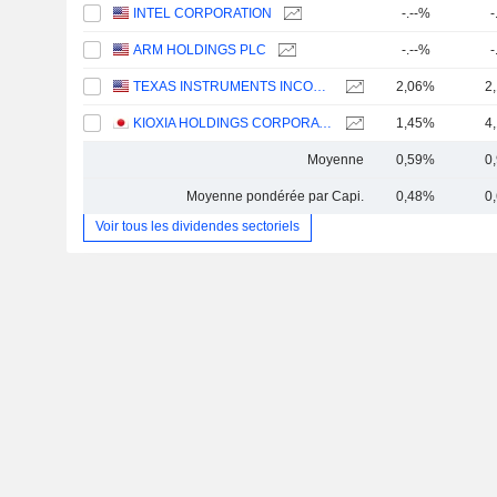
INTEL CORPORATION
-.--%
-
ARM HOLDINGS PLC
-.--%
-
TEXAS INSTRUMENTS INCORPORATED
2,06%
2
KIOXIA HOLDINGS CORPORATION
1,45%
4
Moyenne
0,59%
0
Moyenne pondérée par Capi.
0,48%
0
Voir tous les dividendes sectoriels