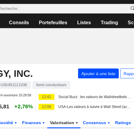
Conseils
Portefeuilles
Listes
Trading
Sc
, INC.
Ajouter à une liste
Rapp
US5951121038
Semi-conducteurs
é-ouverture
15:29:58
12:42
Social Buzz : les valeurs de Wallstreetbets majoritairement en hausse avant l'ouverture vendredi ; Hertz Global progresse, Trade Desk chute
5,81
+2,76%
12:08
USA-Les valeurs à suivre à Wall Street (actualisé)
Société
Finances
Valorisation
Consensus
Ratings