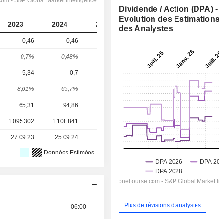
Dividende / Action (DPA) -
Evolution des Estimation
2023
2024
2025
2026
2027
des Analystes
0,46
0,46
0,46
0,5329
0,6071
0,7%
0,48%
0,38%
0,06%
0,07%
-5,34
0,7
7,59
72,57
147,6
-8,61%
65,7%
6,06%
0,73%
0,41%
65,31
94,86
122,00
881,47
881,47
1 095 302
1 108 841
1 119 125
1 129 393
-
27.09.23
25.09.24
23.09.25
-
-
Données Estimées
Plus de révisions d'analystes
06:00