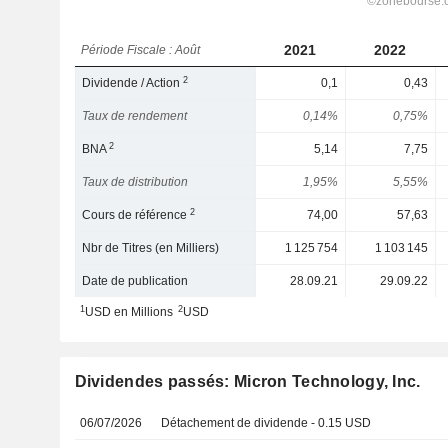
2021
2022
Période Fiscale : Août
2
Dividende / Action
0,1
0,43
Taux de rendement
0,14%
0,75%
2
BNA
5,14
7,75
Taux de distribution
1,95%
5,55%
2
Cours de référence
74,00
57,63
Nbr de Titres (en Milliers)
1 125 754
1 103 145
Date de publication
28.09.21
29.09.22
1
2
USD en Millions
USD
Dividendes passés: Micron Technology, Inc.
06/07/2026
Détachement de dividende - 0.15 USD