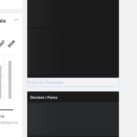
 de
Suite du Palmarès
Devises / Forex