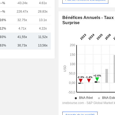
.--%
-43.24x
4.61x
8.33x
.--%
226.47x
28.83x
49.85x
Bénéfices Annuels - Taux
,16%
32.75x
13.1x
11.87x
Surprise
,12%
4.71x
4.22x
2.38x
,93%
41,55x
11,52x
14,08x
,63%
30,73x
13,56x
13,28x