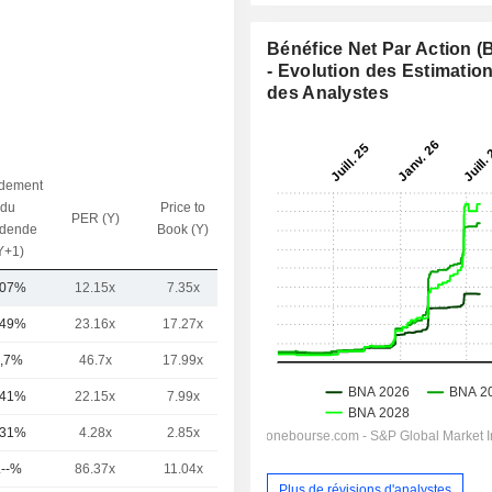
Bénéfice Net Par Action 
- Evolution des Estimatio
des Analystes
dement
du
Price to
PER (Y)
VE / CA (Y)
idende
Book (Y)
Y+1)
,07%
12.15x
7.35x
7.34x
,49%
23.16x
17.27x
13.06x
,7%
46.7x
17.99x
19.1x
,41%
22.15x
7.99x
10.82x
,31%
4.28x
2.85x
2.58x
.--%
86.37x
11.04x
15.47x
Plus de révisions d'analystes