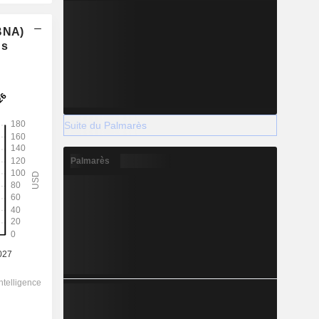
(BNA)
ns
Suite du Palmarès
Palmarès