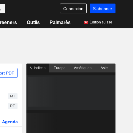
Connexion
S'abonner
reeners
Outils
Palmarès
Édition suisse
Indices
Europe
Amériques
Asie
ort PDF
MT
RE
Agenda
Secteur
Dérivés
Fonds et ETFs