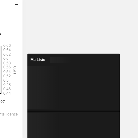
s
2028
0,6334
0,07%
167,9
0,38%
Ma Liste
881,47
-
-