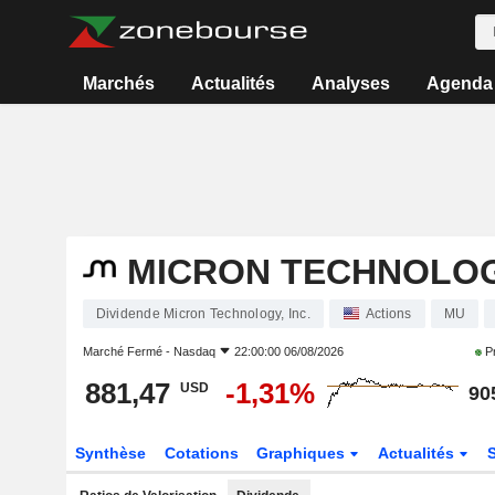
Marchés
Actualités
Analyses
Agenda
MICRON TECHNOLOGY
Dividende Micron Technology, Inc.
Actions
MU
Marché Fermé -
Nasdaq
22:00:00 06/08/2026
Pr
881,47
-1,31%
USD
90
Synthèse
Cotations
Graphiques
Actualités