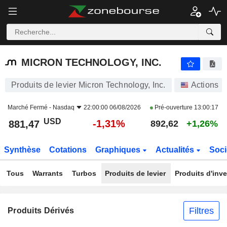
MICRON TECHNOLOGY, INC.
881,47
$
-1,31%
MICRON TECHNOLOGY, INC.
Produits de levier Micron Technology, Inc.
Actions
Marché Fermé -
Nasdaq
22:00:00 06/08/2026
Pré-ouverture
13:00:17
USD
-1,31%
881,47
892,62
+1,26%
Synthèse
Cotations
Graphiques
Actualités
Soci
Tous
Warrants
Turbos
Produits de levier
Produits d'inv
Filtres
Produits Dérivés