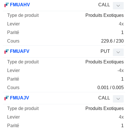
Type
FMUAHV
CALL
de
Produits Exotiques
Mnemo
Type
produit
Levier
Parité
Cours
4x
1
229.6 / 230
FMUAFV
PUT
Produits Exotiques
-4x
1
0.001 / 0.005
FMUAJV
CALL
Produits Exotiques
4x
1