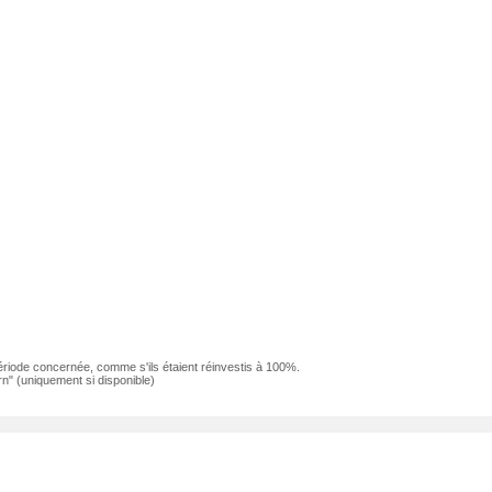
ériode concernée, comme s'ils étaient réinvestis à 100%.
n" (uniquement si disponible)