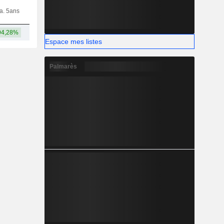
ia. 5ans
Capi.
CT
MT
LT
94,28%
996 Md
Espace mes listes
Palmarès