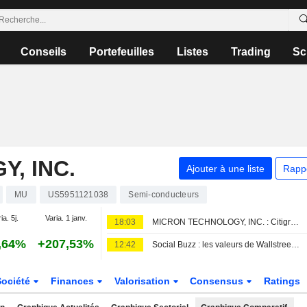
Conseils
Portefeuilles
Listes
Trading
Sc
, INC.
Ajouter à une liste
Rapp
MU
US5951121038
Semi-conducteurs
ia. 5j.
Varia. 1 janv.
18:03
MICRON TECHNOLOGY, INC. : Citigroup favorable sur le dossier
,64%
+207,53%
12:42
Social Buzz : les valeurs de Wallstreetbets majoritairement en hausse avant l'ouverture vendredi ; Hertz Global progresse, Trade Desk chute
Société
Finances
Valorisation
Consensus
Ratings