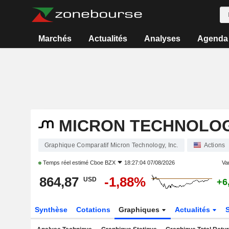
Marchés
Actualités
Analyses
Agenda
MICRON TECHNOLOGY
Graphique Comparatif Micron Technology, Inc.
Actions
Temps réel estimé
Cboe BZX
18:27:04 07/08/2026
Var
864,87
-1,88%
USD
+6
Synthèse
Cotations
Graphiques
Actualités