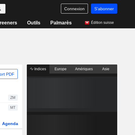
Connexion
S'abonner
reeners
Outils
Palmarès
Édition suisse
Indices
Europe
Amériques
Asie
ort PDF
ZM
MT
Agenda
Secteur
Dérivés
Fonds et ETFs