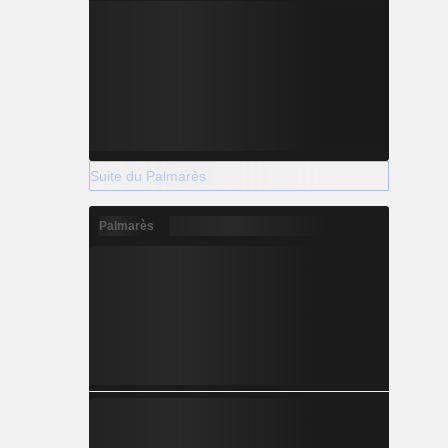
Suite du Palmarès
Palmarès