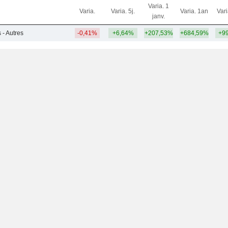
Varia. 1
Varia.
Varia. 5j.
Varia. 1an
Var
janv.
 - Autres
-0,41%
+6,64%
+207,53%
+684,59%
+9