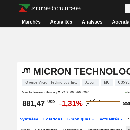
Marchés
Actualités
Analyses
Agenda
MICRON TECHNOLOGY
Groupe Micron Technology, Inc.
Action
MU
US595
Marché Fermé -
Nasdaq
22:00:00 06/08/2026
Pr
881,47
-1,31%
USD
88
Synthèse
Cotations
Graphiques
Actualités