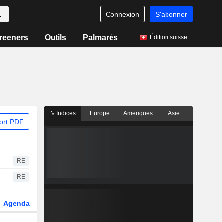
Connexion
S'abonner
reeners
Outils
Palmarès
Édition suisse
Indices
Europe
Amériques
Asie
ort PDF
RE
RE
Agenda
Secteur
Dérivés
Fonds et ETFs