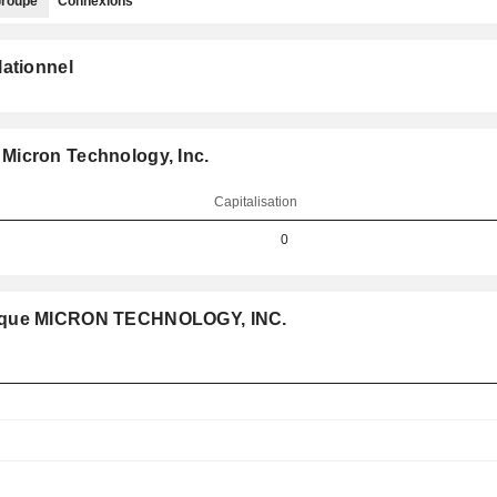
roupe
Connexions
lationnel
Micron Technology, Inc.
Capitalisation
0
pe que MICRON TECHNOLOGY, INC.