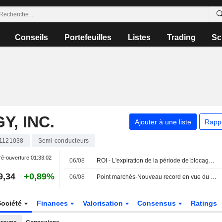
Conseils
Portefeuilles
Listes
Trading
Sc
, INC.
Ajouter à une liste
Rapp
1121038
Semi-conducteurs
é-ouverture
01:33:02
06/08
ROI - L'expiration de la période de blocage de SpaceX va tester la résilience des investisseurs particuliers : McGeever
9,34
+0,89%
06/08
Point marchés-Nouveau record en vue du Dow Jones, l'Europe aussi sur des sommets
Société
Finances
Valorisation
Consensus
Ratings