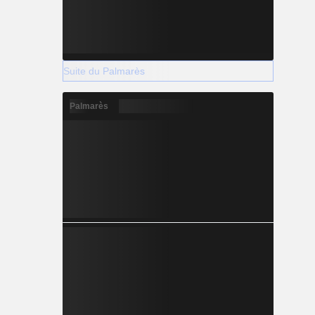
Suite du Palmarès
Palmarès