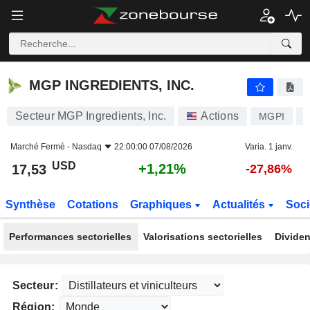
MGP INGREDIENTS, INC.
17,53
$
+1,21%
MGP INGREDIENTS, INC.
Secteur MGP Ingredients, Inc.
Actions
MGPI
Marché Fermé -
Nasdaq
22:00:00 07/08/2026
Varia. 1 janv.
USD
+1,21%
17,53
-27,86%
Synthèse
Cotations
Graphiques
Actualités
Soci
Performances sectorielles
Valorisations sectorielles
Dividen
Secteur:
Région: