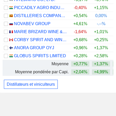
PICCADILY AGRO INDUSTRIES LIMITED
-0,40%
+1,15%
+
DISTILLERIES COMPANY OF SRI LANKA PLC
+0,54%
0,00%
NOVABEV GROUP
+4,61%
-.--%
MARIE BRIZARD WINE & SPIRITS
-1,64%
+1,01%
CORBY SPIRIT AND WINE LIMITED
+0,68%
+0,25%
ANORA GROUP OYJ
+0,96%
+1,37%
GLOBUS SPIRITS LIMITED
+0,28%
+2,58%
Moyenne
+0,77%
+1,37%
Moyenne pondérée par Capi.
+2,04%
+4,99%
Distillateurs et viniculteurs