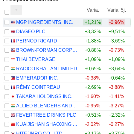
V
Varia.
Varia. 5j.
MGP INGREDIENTS, INC.
+1,21%
-0,96%
DIAGEO PLC
+3,32%
+9,51%
+
PERNOD RICARD
+1,88%
+3,69%
BROWN-FORMAN CORPORATION
+0,88%
-0,73%
+
THAI BEVERAGE
+1,09%
+1,09%
RADICO KHAITAN LIMITED
+0,65%
+3,64%
EMPERADOR INC.
-0,38%
+0,64%
RÉMY COINTREAU
+2,69%
-3,88%
TAKARA HOLDINGS INC.
-1,60%
-1,41%
ALLIED BLENDERS AND DISTILLERS LIMITED
-0,95%
-3,27%
FEVERTREE DRINKS PLC
+0,51%
+2,32%
+
KUAIJISHAN SHAOXING RICE WINE CO., LTD.
-2,02%
-0,27%
HITEJINRO CO., LTD.
+3,17%
+3,70%