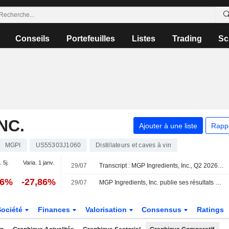
Conseils
Portefeuilles
Listes
Trading
Sc
NC.
Ajouter à une liste
Rapp
MGPI
US55303J1060
Distillateurs et caves à vin
. 5j.
Varia. 1 janv.
29/07
Transcript : MGP Ingredients, Inc., Q2 2026 Earnings Call, Jul 29, 2026
96%
-27,86%
29/07
MGP Ingredients, Inc. publie ses résultats pour le deuxième trimestre et le premier semestre clos le 30 juin 2026
Société
Finances
Valorisation
Consensus
Ratings