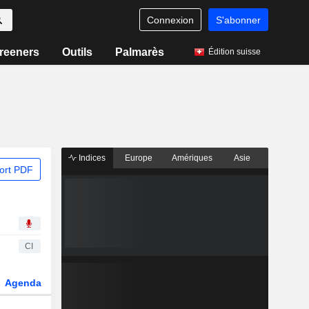
Connexion
S'abonner
reeners
Outils
Palmarès
Édition suisse
Indices
Europe
Amériques
Asie
ort PDF
CI
Agenda
Secteur
Dérivés
Fonds et ETFs