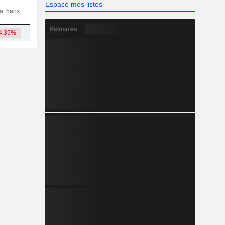
Espace mes listes
ia. 5ans
Capi.
CT
MT
LT
Palmarès
4,35%
375 M