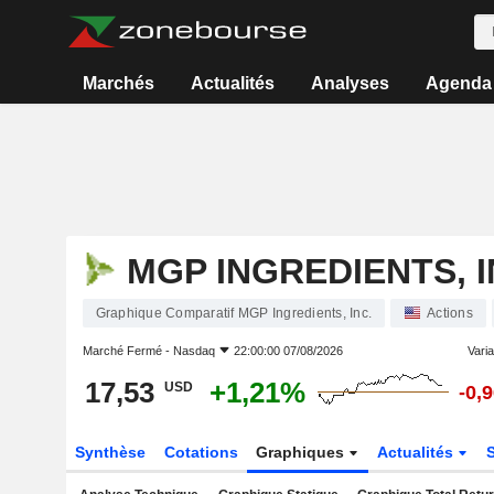
Marchés
Actualités
Analyses
Agenda
MGP INGREDIENTS, I
Graphique Comparatif MGP Ingredients, Inc.
Actions
Marché Fermé -
Nasdaq
22:00:00 07/08/2026
Varia
17,53
+1,21%
USD
-0,
Synthèse
Cotations
Graphiques
Actualités