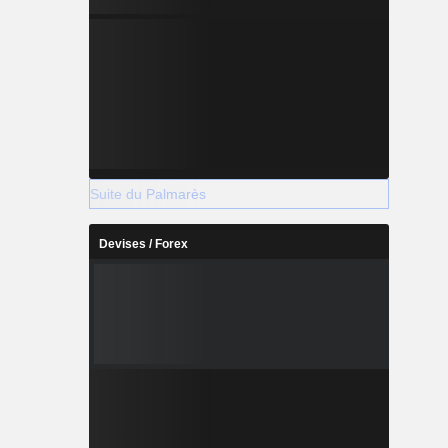
Suite du Palmarès
Devises / Forex