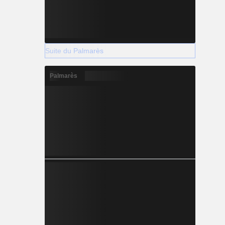
Suite du Palmarès
Palmarès