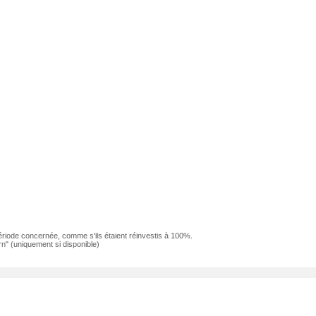
ériode concernée, comme s'ils étaient réinvestis à 100%.
n" (uniquement si disponible)