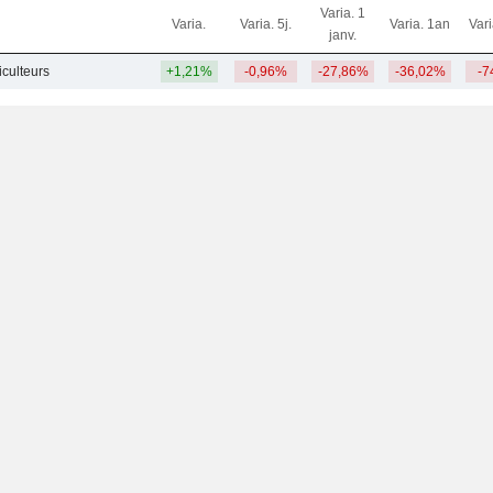
Varia. 1
Varia.
Varia. 5j.
Varia. 1an
Var
janv.
niculteurs
+1,21%
-0,96%
-27,86%
-36,02%
-7