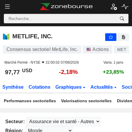
METLIFE, INC.
97,77
$
-2,18%
METLIFE, INC.
Consensus sectoriel MetLife, Inc.
Actions
MET
Marché Fermé -
NYSE
22:00:02 07/08/2026
Varia. 1 janv.
USD
-2,18%
97,77
+23,85%
Synthèse
Cotations
Graphiques
Actualités
Soci
Performances sectorielles
Valorisations sectorielles
Dividen
Secteur:
Région: