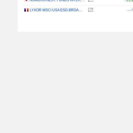
NOMURA NEXT FUNDS INTERNATIONAL EQUITY MSCI-KOKUSAI (UNHEDGED) ETF - JPY
+13,
LYXOR MSCI USA ESG BROAD CTB (DR) UCITS ETF - DIST - EUR
-.-