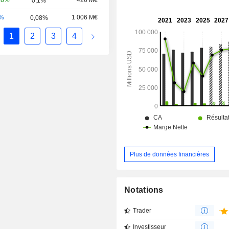
18%
426 M€
0,1%
-%
1 006 M€
0,08%
1
2
3
4
Plus de données financières
Notations
Trader
Investisseur