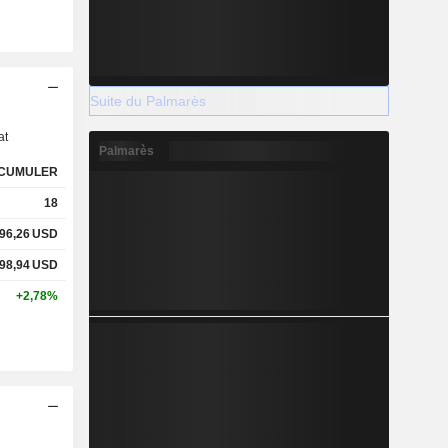
s
Suite du Palmarès
at
Palmarès
CUMULER
18
96,26
USD
98,94
USD
+2,78%