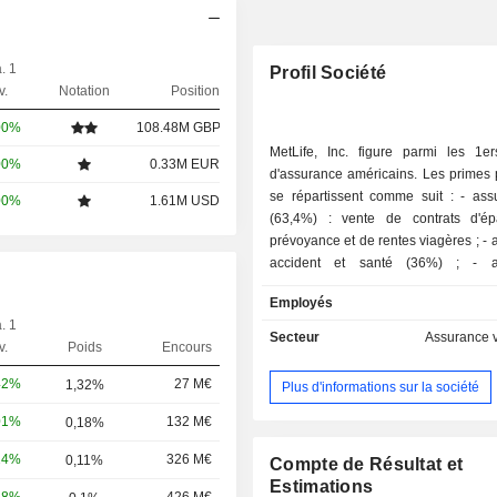
. 1
Profil Société
v.
Notation
Position
00%
108.48M GBP
MetLife, Inc. figure parmi les 1e
00%
0.33M EUR
d'assurance américains. Les primes p
se répartissent comme suit : - assurance vie
00%
1.61M USD
(63,4%) : vente de contrats d'é
prévoyance et de rentes viagères ; - assurances
accident et santé (36%) ; - assurances
habitation et dommages (0,6%). La répartition
Employés
géographique des primes est la suivan
. 1
Unis (71,6%), Japon (8,1%) et autres 
Secteur
Assurance v
v.
Poids
Encours
42%
27 M€
1,32%
Plus d'informations sur la société
01%
132 M€
0,18%
24%
326 M€
0,11%
Compte de Résultat et
Estimations