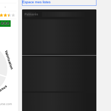
Espace mes listes
-
Palmarès
AAA