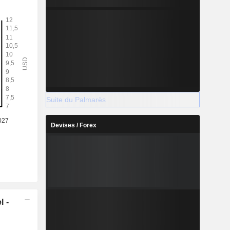
Suite du Palmarès
Devises / Forex
l -