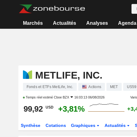
Marchés
Actualités
Analyses
Agenda
METLIFE, INC.
Fonds et ETFs MetLife, Inc.
Actions
MET
US59
Temps réel estimé
Cboe BZX
16:03:13 06/08/2026
Varia
99,92
+3,81%
USD
+3,
Synthèse
Cotations
Graphiques
Actualités