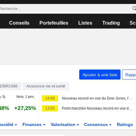
Conseils
Portefeuilles
Listes
Trading
Sc
Ajouter à une liste
Rapp
156R1086
Assurance vie et santé
. 5j.
Varia. 1 janv.
14:49
Nouveau record en vue du Dow Jones, l'Europe aussi sur des sommets
48%
+27,25%
13:55
Point marchés-Nouveau record en vue du Dow Jones, l'Europe aussi sur des sommets
Société
Finances
Valorisation
Consensus
Ratings