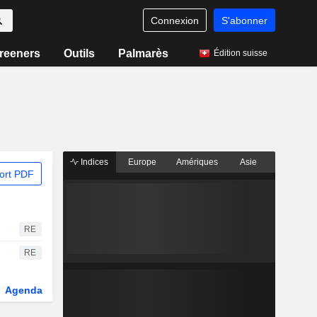
Connexion
S'abonner
reeners
Outils
Palmarès
Édition suisse
Indices
Europe
Amériques
Asie
ort PDF
RE
RE
Agenda
Secteur
Dérivés
Fonds et ETFs