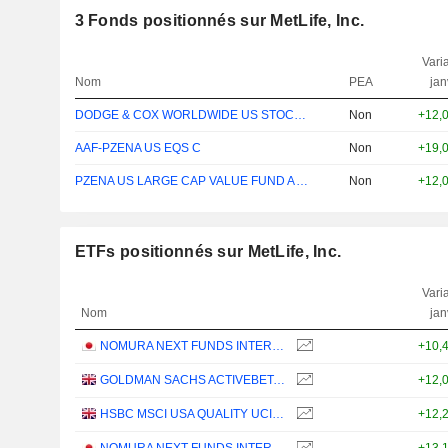
3
Fonds positionnés sur MetLife, Inc.
Varia
Nom
PEA
jan
DODGE & COX WORLDWIDE US STOCK GBP INC
Non
+12,
AAF-PZENA US EQS C
Non
+19,
PZENA US LARGE CAP VALUE FUND A ACC USD
Non
+12,
ETFs positionnés sur MetLife, Inc.
Varia
Nom
jan
NOMURA NEXT FUNDS INTERNATIONAL EQUITY MSCI-KOKUSAI (YEN-HEDGED) ETF - JPY
+10,
GOLDMAN SACHS ACTIVEBETA PARIS-ALIGNED SUSTAINABLE US LARGE CAP EQUITY UCITS ETF - USD
+12,
HSBC MSCI USA QUALITY UCITS ETF - USD
+12,