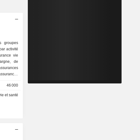
rs groupes
ar activité
pargne, de
46 000
te : Etats-
(20,3%).
ie et santé