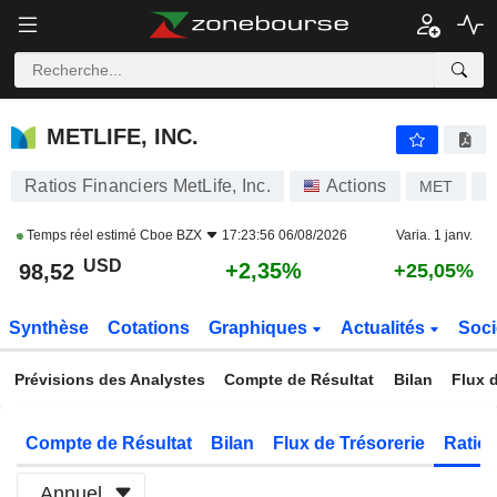
METLIFE, INC.
98,52
$
+2,35%
METLIFE, INC.
Ratios Financiers MetLife, Inc.
Actions
MET
U
Temps réel estimé
Cboe BZX
17:23:56 06/08/2026
Varia. 1 janv.
USD
+2,35%
98,52
+25,05%
Synthèse
Cotations
Graphiques
Actualités
Soci
Prévisions des Analystes
Compte de Résultat
Bilan
Flux d
Compte de Résultat
Bilan
Flux de Trésorerie
Ratios
Annuel