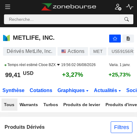
METLIFE, INC.
99,41
$
+3,27%
METLIFE, INC.
Dérivés MetLife, Inc.
Actions
MET
US59156R1
Temps réel estimé
Cboe BZX
19:56:02 06/08/2026
Varia. 1 janv.
USD
+3,27%
99,41
+25,73%
Synthèse
Cotations
Graphiques
Actualités
Soci
Tous
Warrants
Turbos
Produits de levier
Produits d'inv
Filtres
Produits Dérivés