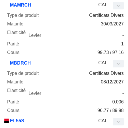
Type
CALL
MAMRCH
de
Certificats Divers
Mnemo
Type
produit
Maturité
Elasticité
Levier
Parité
Co
30/03/2027
-
1
99.73 / 97.16
CALL
MBDRCH
Certificats Divers
08/12/2027
-
0.006
96.77 / 89.98
EL55S
CALL