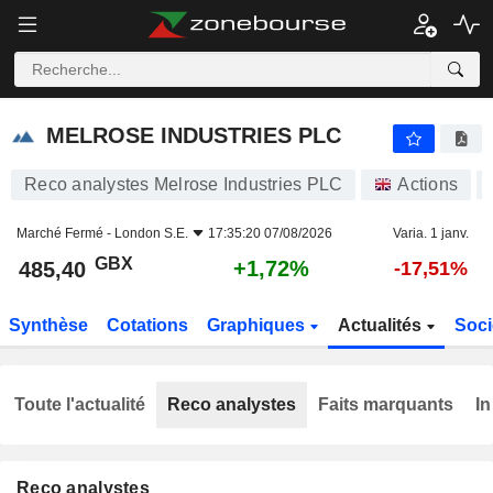
MELROSE INDUSTRIES PLC
485,40
p
+1,72%
MELROSE INDUSTRIES PLC
Reco analystes Melrose Industries PLC
Actions
Marché Fermé -
London S.E.
17:35:20 07/08/2026
Varia. 1 janv.
GBX
+1,72%
485,40
-17,51%
Synthèse
Cotations
Graphiques
Actualités
Soci
Toute l'actualité
Reco analystes
Faits marquants
In
Reco analystes