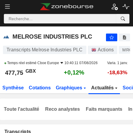
MELROSE INDUSTRIES PLC
477,75
p
+0,12%
MELROSE INDUSTRIES PLC
Transcripts Melrose Industries PLC
Actions
MRO
Temps réel estimé
Cboe Europe
10:40:11 07/08/2026
Varia. 1 janv.
GBX
+0,12%
477,75
-18,63%
Synthèse
Cotations
Graphiques
Actualités
Soci
Toute l'actualité
Reco analystes
Faits marquants
In
Transcripts