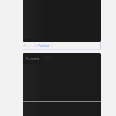
Suite du Palmarès
Palmarès