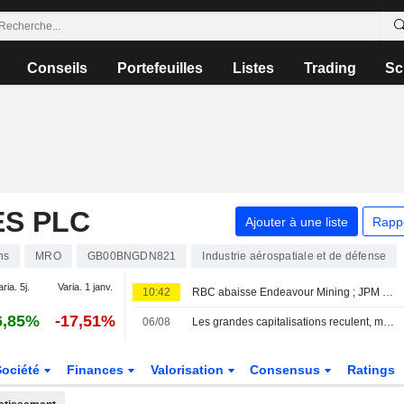
Conseils
Portefeuilles
Listes
Trading
Sc
ES PLC
Ajouter à une liste
Rapp
ns
MRO
GB00BNGDN821
Industrie aérospatiale et de défense
aria. 5j.
Varia. 1 janv.
10:42
RBC abaisse Endeavour Mining ; JPM relève easyJet
6,85%
-17,51%
06/08
Les grandes capitalisations reculent, mais le FTSE 250 poursuit sa série de victoires
Société
Finances
Valorisation
Consensus
Ratings