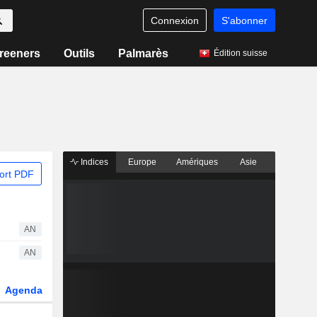
Connexion
S'abonner
reeners
Outils
Palmarès
Édition suisse
Indices
Europe
Amériques
Asie
ort PDF
AN
AN
Agenda
Secteur
Dérivés
Fonds et ETFs