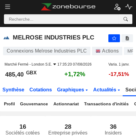
MELROSE INDUSTRIES PLC
485,40
p
+1,72%
MELROSE INDUSTRIES PLC
Connexions Melrose Industries PLC
Actions
MR
Marché Fermé -
London S.E.
17:35:20 07/08/2026
Varia. 1 janv.
GBX
+1,72%
485,40
-17,51%
Synthèse
Cotations
Graphiques
Actualités
Soci
Profil
Gouvernance
Actionnariat
Transactions d'initiés
16
28
36
Sociétés cotées
Entreprise privées
Insiders