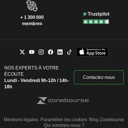
Jonathon Colin Crawford
GKN Automotive Holdings
Matthew Richards
Ltd.
+ 1 300 000
Financial Conglomerates
membres
NOS EXPERTS À VOTRE
ÉCOUTE
Contactez-nous
Lundi - Vendredi 9h-12h / 14h-
18h
Mentions légales
Paramétrer les cookies
Blog Zonebourse
Qui sommes-nous ?