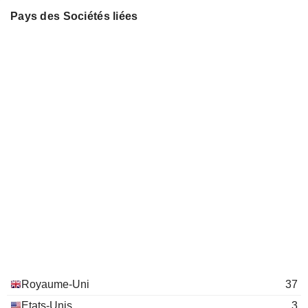
GKN USD Investments
Pays des Sociétés liées
Matthew Richards
Ltd.
Financial Conglomerates
Jonathon Colin Crawford
GKN Driveline Service
Matthew Richards
Ltd.
Auto Parts: OEM
Jonathon Colin Crawford
GKN Enterprise Ltd.
Matthew Richards
Engineering & Construction
Jonathon Colin Crawford
GKN Driveline
Matthew Richards
Birmingham Ltd.
Auto Parts: OEM
Jonathon Colin Crawford
GKN Driveline Mexico
Matthew Richards
(UK) Ltd.
Auto Parts: OEM
Royaume-Uni
37
Jonathon Colin Crawford
Etats-Unis
3