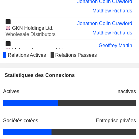
Jonathon Colin Crawford
Matthew Richards
Jonathon Colin Crawford
GKN Holdings Ltd.
Matthew Richards
Wholesale Distributors
Geoffrey Martin
Melrose Aerospace Ltd.
Simon Peckham
Relations Actives
Relations Passées
Electrical Products
Jonathon Colin Crawford
Statistiques des Connexions
Jonathon Colin Crawford
GKN Aerospace
Matthew Richards
Transparency Systems
Actives
Inactives
(Luton) Ltd.
Aerospace & Defense
Jonathon Colin Crawford
GKN Automotive Ltd.
Sociétés cotées
Matthew Richards
Entreprise privées
Wholesale Distributors
Peter Dilnot
GKN Aerospace Services