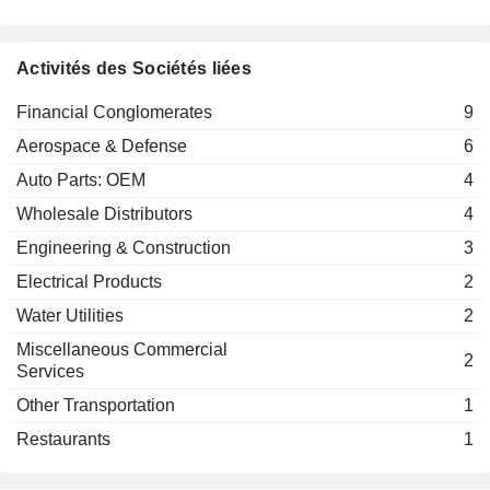
Matthew Gregory
Ltd.
Aerospace & Defense
Jonathon Colin Crawford
Activités des Sociétés liées
Matthew Richards
Financial Conglomerates
9
Jonathon Colin Crawford
GKN Freight Services Ltd.
Aerospace & Defense
6
Matthew Richards
Other Transportation
Auto Parts: OEM
4
Jonathon Colin Crawford
Wholesale Distributors
4
G.K.N. Industries Ltd.
Matthew Richards
Auto Parts: OEM
Engineering & Construction
3
Simon Peckham
Electrical Products
2
G.K.N. Group Services
Jonathon Colin Crawford
Water Utilities
2
Ltd.
Wholesale Distributors
Matthew Richards
Miscellaneous Commercial
2
Services
Jonathon Colin Crawford
Other Transportation
Hawker Siddeley
1
Matthew Richards
Switchgear Ltd.
Restaurants
1
Electrical Products
Jonathon Colin Crawford