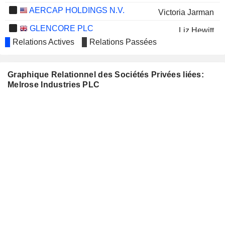
AERCAP HOLDINGS N.V.
Victoria Jarman
GLENCORE PLC
Liz Hewitt
Relations Actives
Relations Passées
WINDAR PHOTONICS PLC
David Lis
ASTON MARTIN LAGONDA
Victoria Jarman
Graphique Relationnel des Sociétés Privées liées:
GLOBAL HOLDINGS PLC
Melrose Industries PLC
TECHNIP ENERGIES N.V.
Alison Goligher
HOSTMORE PLC
David Lis
KARMAN HOLDINGS INC.
Mary Petryszyn