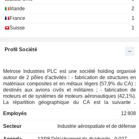
GKN Euro Investments
Matthew Richards
Ltd.
Irlande
2
Financial Conglomerates
France
1
Jonathon Colin Crawford
Suisse
1
GKN Powder Metallurgy
Matthew Richards
Holdings Ltd.
Metal Fabrication
Profil Société
Geoffrey Martin
Melrose UK Holdings Ltd.
James Miller
Financial Conglomerates
David Roper
Melrose Industries PLC est une société holding organisé
autour de 2 pôles d'activités : - fabrication de structures en
Simon Peckham
matériaux composites et en métaux légers (57,9% du CA) :
destinés aux avions civils et militaires ; - fabrication de
Jonathon Colin Crawford
moteurs et de systèmes de moteurs aéronautiques (42,1%).
GKN Hybrid Power Ltd.
Matthew Richards
La répartition géographique du CA est la suivante :
Other Consumer Services
Royaume Uni (16,4%), Europe (16,3%), Amérique du Nord
Employés
12 808
(64,4%) et autres (2,9%).
James Miller
Brush Properties Ltd.
David Roper
Financial Conglomerates
Secteur
Industrie aérospatiale et de défense
Matthew Richards
Agenda
13/08
Détachement de dividende - 0.027 GBX