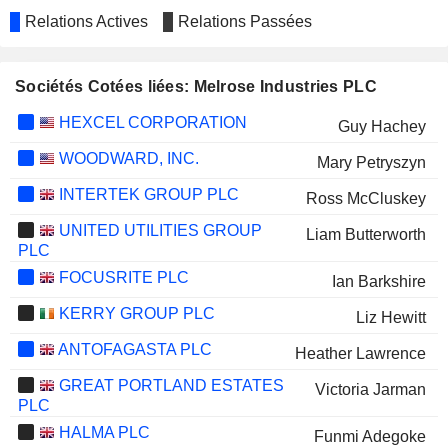
Relations Actives
Relations Passées
Sociétés Cotées liées: Melrose Industries PLC
HEXCEL CORPORATION
Guy Hachey
WOODWARD, INC.
Mary Petryszyn
INTERTEK GROUP PLC
Ross McCluskey
UNITED UTILITIES GROUP
Liam Butterworth
PLC
FOCUSRITE PLC
Ian Barkshire
KERRY GROUP PLC
Liz Hewitt
ANTOFAGASTA PLC
Heather Lawrence
GREAT PORTLAND ESTATES
Victoria Jarman
PLC
HALMA PLC
Funmi Adegoke