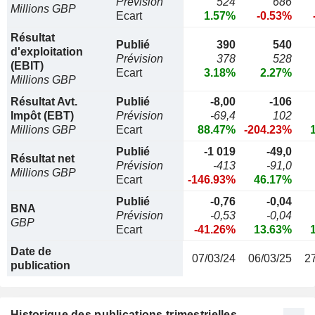
Prévision
524
686
Millions GBP
Ecart
1.57%
-0.53%
Résultat
Publié
390
540
d'exploitation
Prévision
378
528
(EBIT)
Ecart
3.18%
2.27%
Millions GBP
Résultat Avt.
Publié
-8,00
-106
Impôt (EBT)
Prévision
-69,4
102
Millions GBP
Ecart
88.47%
-204.23%
Publié
-1 019
-49,0
Résultat net
Prévision
-413
-91,0
Millions GBP
Ecart
-146.93%
46.17%
Publié
-0,76
-0,04
BNA
Prévision
-0,53
-0,04
GBP
Ecart
-41.26%
13.63%
Date de
07/03/24
06/03/25
2
publication
Historique des publications trimestrielles