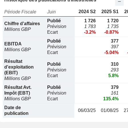
2024 S2
2025 S1
2
Période Fiscale
Juin
Publié
1 726
1 720
Chiffre d'affaires
Prévision
1 783
1 735
Millions GBP
Ecart
-3.2%
-0.87%
Publié
377
EBITDA
Prévision
397
Millions GBP
Ecart
-5.04%
Résultat
Publié
310
d'exploitation
Prévision
293
(EBIT)
Ecart
5.8%
Millions GBP
Résultat Avt.
Publié
379
Impôt (EBT)
Prévision
161
Millions GBP
Ecart
135.4%
Date de
06/03/25
01/08/25
2
publication