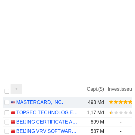
Capi.($)
Investisseur
MASTERCARD, INC.
493 Md
TOPSEC TECHNOLOGIES GROUP INC.
1,17 Md
BEIJING CERTIFICATE AUTHORITY CO.,LTD.
899 M
-
BEIJING VRV SOFTWARE CORPORATION LIMITED
537 M
-