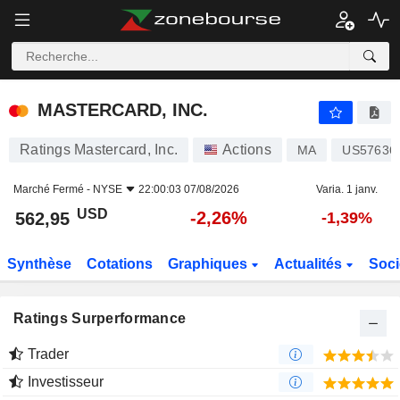
MASTERCARD, INC.
562,95
$
-2,26%
MASTERCARD, INC.
Ratings Mastercard, Inc.
Actions
MA
US57636
Marché Fermé -
NYSE
22:00:03 07/08/2026
Varia. 1 janv.
USD
-2,26%
562,95
-1,39%
Synthèse
Cotations
Graphiques
Actualités
Soci
Ratings Surperformance
Trader
Investisseur