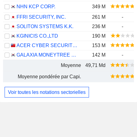
NHN KCP CORP.
349 M
FFRI SECURITY, INC.
261 M
-
SOLITON SYSTEMS K.K.
236 M
-
KGINICIS CO.,LTD
190 M
ACER CYBER SECURITY INC.
153 M
GALAXIA MONEYTREE CO., LTD.
142 M
-
Moyenne
49,71 Md
Moyenne pondérée par Capi.
Voir toutes les notations sectorielles