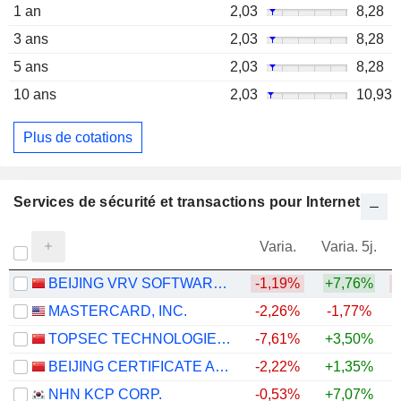
1 an
2,03
8,28
3 ans
2,03
8,28
5 ans
2,03
8,28
10 ans
2,03
10,93
Plus de cotations
Services de sécurité et transactions pour Internet
Varia.
Varia. 5j.
BEIJING VRV SOFTWARE CORPORATION LIMITED
-1,19%
+7,76%
MASTERCARD, INC.
-2,26%
-1,77%
TOPSEC TECHNOLOGIES GROUP INC.
-7,61%
+3,50%
BEIJING CERTIFICATE AUTHORITY CO.,LTD.
-2,22%
+1,35%
NHN KCP CORP.
-0,53%
+7,07%