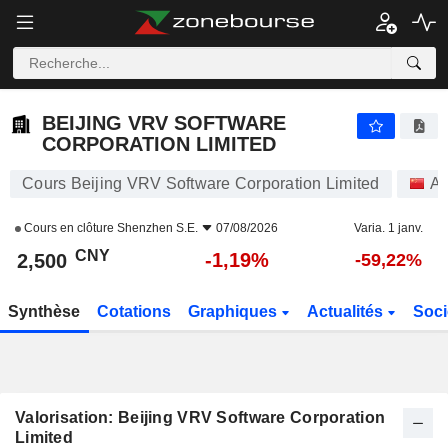
BEIJING VRV SOFTWARE CORPORATION LIMITED
2,500
¥
-1,19%
BEIJING VRV SOFTWARE
CORPORATION LIMITED
Cours Beijing VRV Software Corporation Limited
Ac
Cours en clôture
Shenzhen S.E.
07/08/2026
Varia. 1 janv.
CNY
-1,19%
2,500
-59,22%
Synthèse
Cotations
Graphiques
Actualités
Soci
Valorisation: Beijing VRV Software Corporation
Limited