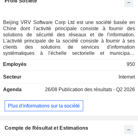
Profil Société
Beijing VRV Software Corp Ltd est une société basée en
Chine dont l'activité principale consiste à fournir des
solutions de sécurité des réseaux et de l'information.
L'activité principale de la société consiste à fournir à ses
clients des solutions de services d'information
systématiques à l'échelle sectorielle et municipale,
englobant le développement de logiciels, la gestion de
Employés
950
l'exploitation et de la maintenance, ainsi que l'intégration de
systèmes pour la sécurité des réseaux et de l'information.
Secteur
Internet
Les principaux produits de la société comprennent le
système de surveillance et d’audit d’hôtes VRV, le système
Agenda
26/08
Publication des résultats - Q2 2026
de contrôle d’accès au réseau, le système de gestion de la
sécurité intranet, le système d’inspection de la
confidentialité des terminaux informatiques, le système de
Plus d'informations sur la société
gestion de la sécurité et d’analyse de la situation, la
machine cryptographique pour serveurs cloud, Linkdood et
d’autres produits. Les produits de la société sont utilisés
dans les secteurs de l’administration publique, de l’armée,
Compte de Résultat et Estimations
de l’industrie militaire, de la finance, de l’énergie et dans