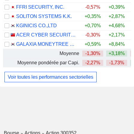
FFRI SECURITY, INC.
-0,57%
+0,39%
SOLITON SYSTEMS K.K.
+0,35%
+2,87%
+
KGINICIS CO.,LTD
+0,70%
+4,68%
ACER CYBER SECURITY INC.
-0,30%
+2,17%
GALAXIA MONEYTREE CO., LTD.
+0,59%
+8,84%
Moyenne
-1,30%
+3,18%
Moyenne pondérée par Capi.
-2,27%
-1,73%
Voir toutes les performances sectorielles
Bourse
Actions
Action 300352