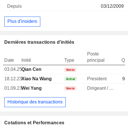
03/12/2009
Plus d'insiders
Dernières transactions d'initiés
Poste
Date
Initié
Type
principal
Qua
03.04.25
Qian Cen
3
Vente
18.12.23
Xiao Na Wang
President
98
Achat
01.09.23
Wei Yang
Dirigeant / cadre principal
3
Vente
Historique des transactions
Cotations et Performances