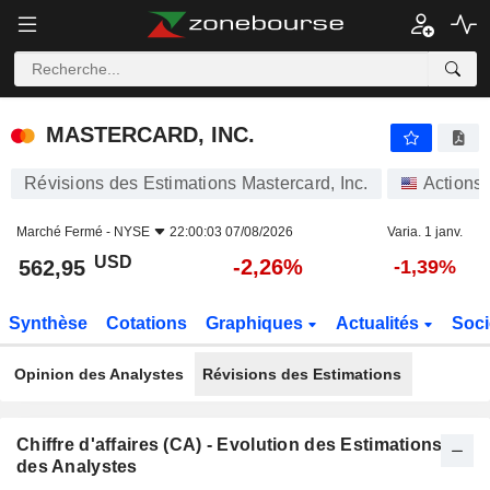
MASTERCARD, INC.
562,95
$
-2,26%
MASTERCARD, INC.
Révisions des Estimations Mastercard, Inc.
Actions
Marché Fermé -
NYSE
22:00:03 07/08/2026
Varia. 1 janv.
USD
-2,26%
562,95
-1,39%
Synthèse
Cotations
Graphiques
Actualités
Soci
Opinion des Analystes
Révisions des Estimations
Chiffre d'affaires (CA) - Evolution des Estimations
des Analystes