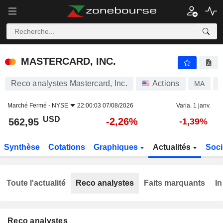
MASTERCARD, INC.
562,95
$
-2,26%
MASTERCARD, INC.
Reco analystes Mastercard, Inc.
Actions
MA
Marché Fermé -
NYSE
22:00:03 07/08/2026
Varia. 1 janv.
USD
-2,26%
562,95
-1,39%
Synthèse
Cotations
Graphiques
Actualités
Soci
Toute l'actualité
Reco analystes
Faits marquants
In
Reco analystes