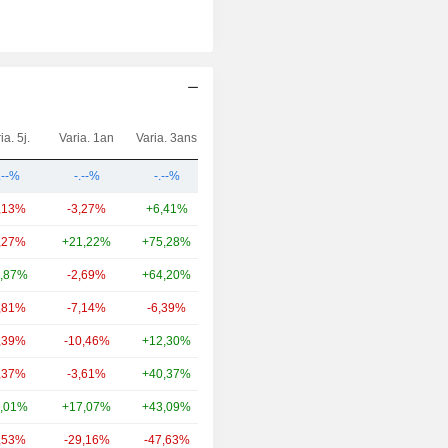
ia. 5j.
Varia. 1an
Varia. 3ans
Capi.($)
.--%
-.--%
-.--%
55,5 Md
,13%
-3,27%
+6,41%
16,2 Md
,27%
+21,22%
+75,28%
10,48 Md
,87%
-2,69%
+64,20%
8,4 Md
,81%
-7,14%
-6,39%
7,94 Md
,39%
-10,46%
+12,30%
7,53 Md
,37%
-3,61%
+40,37%
7,33 Md
,01%
+17,07%
+43,09%
6,67 Md
,53%
-29,16%
-47,63%
6,55 Md