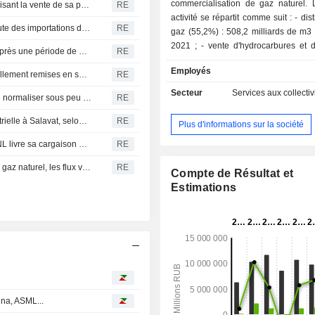
commercialisation de gaz naturel.
TotalEnergies reste silencieux face au décret russe autorisant la vente de sa participation dans Arctic LNG 2
RE
activité se répartit comme suit : - distribution de
Serbie : la baisse du niveau du Danube entraîne une chute des importations de carburant, selon la ministre de l'Énergie
RE
gaz (55,2%) : 508,2 milliards de m3
2021 ; - vente d'hydrocarbures et de produits
Russie : Sakhaline-2 reprend ses exportations de GNL après une période de maintenance
RE
pétroliers raffinés (25,3%) : 67,7 Mt 
Employés
exploration, production et vente de p
Russie : les installations de la raffinerie de Salavat partiellement remises en service après les frappes ukrainiennes, selon Interfax
RE
et de gaz condensé (8,6%) : 25,3 Mt v
Secteur
Services aux collectiv
Russie : la production du complexe de Salavat devrait se normaliser sous peu après une attaque de drone
RE
production et vente d'électricité et
(5,8%) ; - transport de gaz (2,2%) ; - autres
Russie : des débris de drone chutent sur une zone industrielle à Salavat, selon les autorités
RE
Plus d'informations sur la société
(2,9%).
Un nouveau méthanier du complexe russe Portovaya GNL livre sa cargaison à la Chine
RE
Gazprom : l'Ukraine a frappé une station de pompage de gaz naturel, les flux vers la Turquie ne sont pas affectés
RE
Compte de Résultat et
Estimations
ina, ASML...