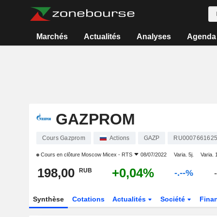
Marchés
Actualités
Analyses
Agenda
GAZPROM
Cours Gazprom
Actions
GAZP
RU000766162
Cours en clôture
Moscow Micex - RTS
08/07/2022
Varia. 5j.
Varia. 
198,00
+0,04%
RUB
-.--%
-
Synthèse
Cotations
Actualités
Société
Fina