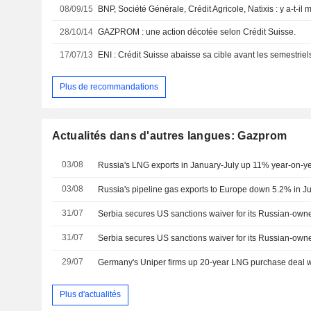
08/09/15
28/10/14
GAZPROM : une action décotée selon Crédit Suisse.
17/07/13
ENI : Crédit Suisse abaisse sa cible avant les semestriel
Plus de recommandations
Actualités dans d'autres langues: Gazprom
03/08
Russia's LNG exports in January-July up 11% year-on-y
03/08
31/07
31/07
29/07
Germany's Uniper firms up 20-year LNG purchase deal 
Plus d'actualités