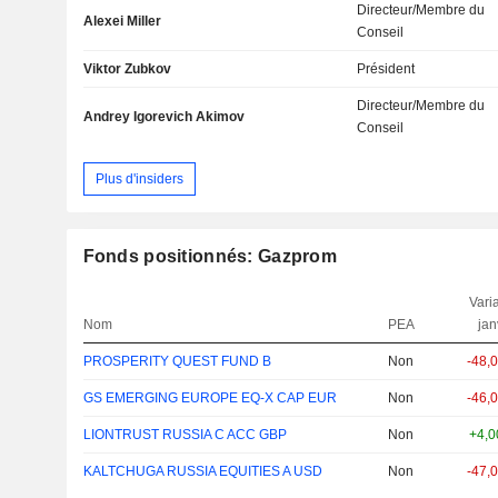
Directeur/Membre du
Alexei Miller
Conseil
Viktor Zubkov
Président
Directeur/Membre du
Andrey Igorevich Akimov
Conseil
Plus d'insiders
Fonds positionnés: Gazprom
Varia
Nom
PEA
jan
PROSPERITY QUEST FUND B
Non
-48,
GS EMERGING EUROPE EQ-X CAP EUR
Non
-46,
LIONTRUST RUSSIA C ACC GBP
Non
+4,
KALTCHUGA RUSSIA EQUITIES A USD
Non
-47,