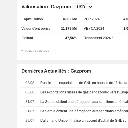
Valorisation: Gazprom
Capitalisation
4 682 Md
PER 2024
4,
Valeur d'entreprise
11 179 Md
VE / CA 2024
1,
Flottant
47,56%
Rendement 2024 *
* Données estimées
Dernières Actualités : Gazprom
03/08
03/08
31/07
31/07
29/07
L'allemand Uniper finalise un accord d'achat de GNL su