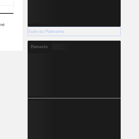
Suite du Palmarès
Palmarès