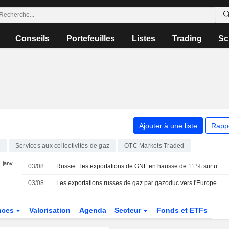
Conseils
Portefeuilles
Listes
Trading
Sc
Ajouter à une liste
Rapp
5
Services aux collectivités de gaz
OTC Markets Traded
1 janv.
03/08
Russie : les exportations de GNL en hausse de 11 % sur un an entre janvier et juillet
03/08
Les exportations russes de gaz par gazoduc vers l'Europe ont reculé de 5,2 % sur un an en juillet, selon les données
nces
Valorisation
Agenda
Secteur
Fonds et ETFs