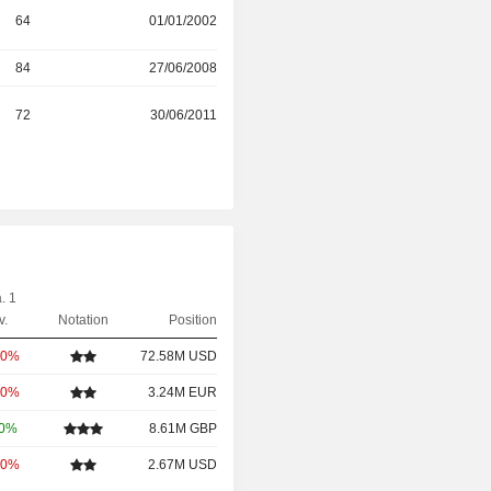
64
01/01/2002
84
27/06/2008
72
30/06/2011
. 1
v.
Notation
Position
00%
72.58M USD
00%
3.24M EUR
00%
8.61M GBP
00%
2.67M USD