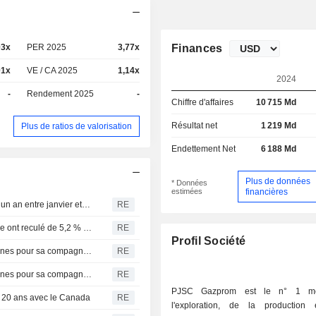
03x
PER 2025
3,77x
Finances
01x
VE / CA 2025
1,14x
2024
-
Rendement 2025
-
Chiffre d'affaires
10 715 Md
Résultat net
1 219 Md
Plus de ratios de valorisation
Endettement Net
6 188 Md
Plus de données
* Données
estimées
financières
Russie : les exportations de GNL en hausse de 11 % sur un an entre janvier et juillet
RE
Les exportations russes de gaz par gazoduc vers l'Europe ont reculé de 5,2 % sur un an en juillet, selon les données
RE
Profil Société
La Serbie obtient une dérogation aux sanctions américaines pour sa compagnie pétrolière NIS sous contrôle russe, selon la ministre de l'Énergie
RE
La Serbie obtient une dérogation aux sanctions américaines pour sa compagnie pétrolière NIS, sous contrôle russe, selon la télévision RTS
RE
PJSC Gazprom est le n° 1 mo
r 20 ans avec le Canada
RE
l'exploration, de la production