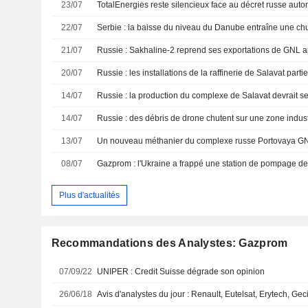
23/07
22/07
21/07
20/07
14/07
14/07
13/07
08/07
Plus d'actualités
Recommandations des Analystes: Gazprom
07/09/22
UNIPER : Credit Suisse dégrade son opinion
26/06/18
Avis d'analystes du jour : Renault, Eutelsat, Erytech, Gec