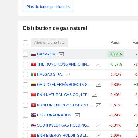
Plus de fonds positionnés
Distribution de gaz naturel
Ajouter à une liste
Varia.
Var
GAZPROM
+0,04%
-
THE HONG KONG AND CHINA GAS COMPANY LIMITED
+0,37%
-3
ITALGAS S.P.A.
-1,41%
-0
GRUPO ENERGÍA BOGOTÁ S.A. E.S.P.
-0,86%
+0
ENN NATURAL GAS CO., LTD.
-0,40%
-2
KUNLUN ENERGY COMPANY LIMITED
-1,51%
-5
UGI CORPORATION
-0,29%
-5
SOUTHWEST GAS HOLDINGS, INC.
-0,34%
+3
ENN ENERGY HOLDINGS LIMITED
-1,66%
-1