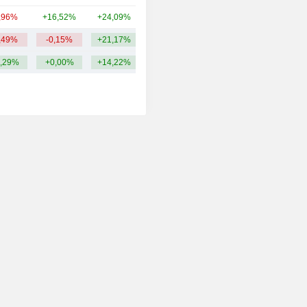
,96%
+16,52%
+24,09%
5,58 Md
,49%
-0,15%
+21,17%
13,22 Md
,29%
+0,00%
+14,22%