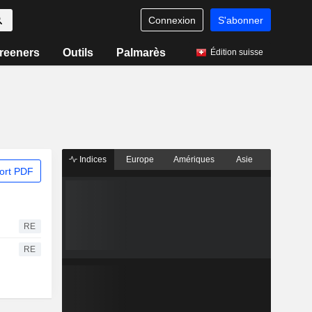
Connexion
S'abonner
reeners
Outils
Palmarès
Édition suisse
Indices
Europe
Amériques
Asie
ort PDF
RE
RE