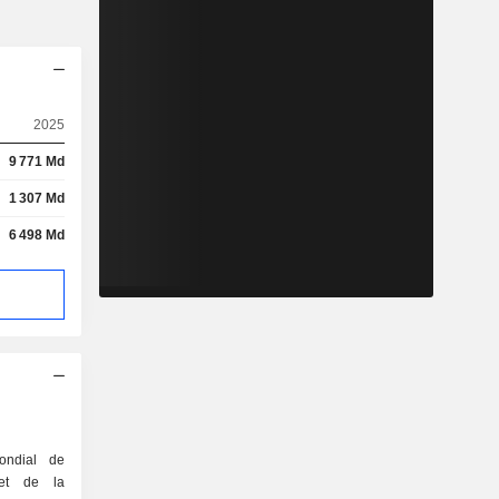
2025
9 771 Md
1 307 Md
6 498 Md
ndial de
 et de la