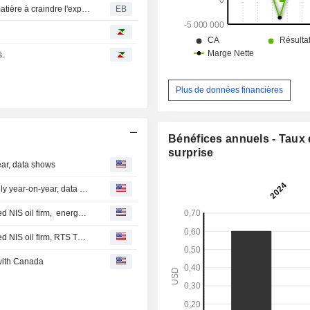
BNP, Société Générale, Crédit Agricole, Natixis : y a-t-il matière à craindre l'exposition des banques françaises à la Chine ?
EB
s.
Plus de données financières
Bénéfices annuels - Taux
surprise
ear, data shows
Russia's pipeline gas exports to Europe down 5.2% in July year-on-year, data shows
Serbia secures US sanctions waiver for its Russian-owned NIS oil firm, energy minister says
Serbia secures US sanctions waiver for its Russian-owned NIS oil firm, RTS TV says
with Canada