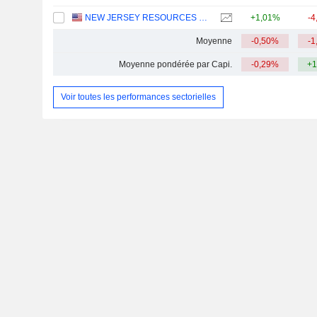
NEW JERSEY RESOURCES CORPORATION
+1,01%
-4
Moyenne
-0,50%
-1
Moyenne pondérée par Capi.
-0,29%
+1
Voir toutes les performances sectorielles