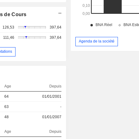
s de Cours
126,53
397,64
111,46
397,64
Agenda de la société
otations
Age
Depuis
64
01/01/2001
63
-
48
01/01/2007
Age
Depuis