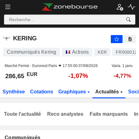
KERING
286,65
€
-1,07%
KERING
Communiqués Kering
Actions
KER
FR000012
Marché Fermé -
Euronext Paris
17:55:00 07/08/2026
Varia. 1 janv.
EUR
-1,07%
286,65
-4,77%
Synthèse
Cotations
Graphiques
Actualités
Soci
Toute l'actualité
Reco analystes
Faits marquants
In
Communiqués