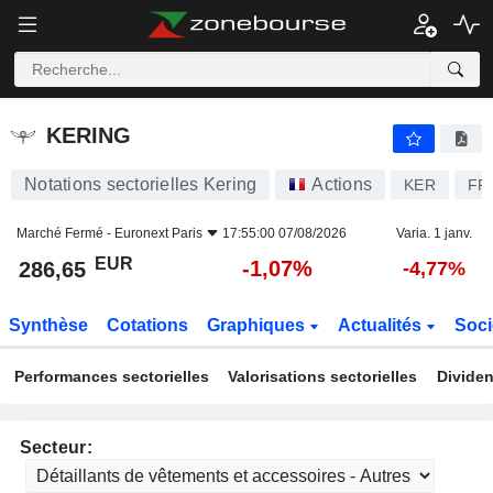
KERING
286,65
€
-1,07%
KERING
Notations sectorielles Kering
Actions
KER
FR
Marché Fermé -
Euronext Paris
17:55:00 07/08/2026
Varia. 1 janv.
EUR
-1,07%
286,65
-4,77%
Synthèse
Cotations
Graphiques
Actualités
Soci
Performances sectorielles
Valorisations sectorielles
Dividen
Secteur: