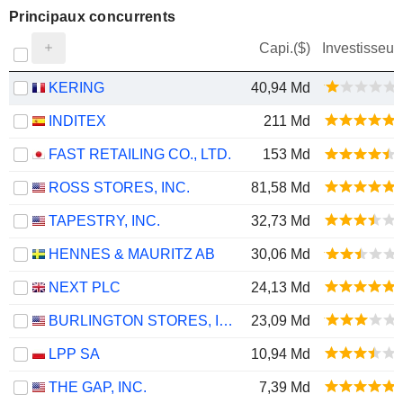
Principaux concurrents
Capi.($)
Investisseur
KERING
40,94 Md
INDITEX
211 Md
FAST RETAILING CO., LTD.
153 Md
ROSS STORES, INC.
81,58 Md
TAPESTRY, INC.
32,73 Md
HENNES & MAURITZ AB
30,06 Md
NEXT PLC
24,13 Md
BURLINGTON STORES, INC.
23,09 Md
LPP SA
10,94 Md
THE GAP, INC.
7,39 Md