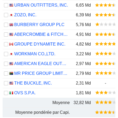
URBAN OUTFITTERS, INC.
6,65 Md
ZOZO, INC.
6,39 Md
BURBERRY GROUP PLC
5,76 Md
ABERCROMBIE & FITCH CO.
4,91 Md
GROUPE DYNAMITE INC.
4,82 Md
WORKMAN CO.,LTD.
3,22 Md
AMERICAN EAGLE OUTFITTERS, INC.
2,97 Md
MR PRICE GROUP LIMITED
2,79 Md
THE BUCKLE, INC.
2,31 Md
-
OVS S.P.A.
1,81 Md
Moyenne
32,82 Md
Moyenne pondérée par Capi.