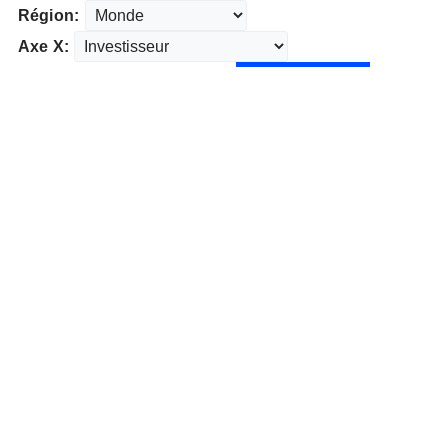
Région:
Axe X: