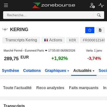
KERING
289,75
€
+1,92%
KERING
Transcripts Kering
Actions
KER
FR000012148
Marché Fermé -
Euronext Paris
17:55:00 06/08/2026
Varia. 1 janv.
EUR
+1,92%
289,75
-3,74%
Synthèse
Cotations
Graphiques
Actualités
Soci
Toute l'actualité
Reco analystes
Faits marquants
In
Transcripts