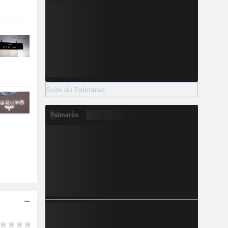
Suite du Palmarès
Palmarès