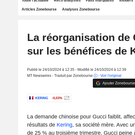
Toute l'actualité
Reco analystes
Faits marquants
Insiders
Articles Zonebourse
Analyses Zonebourse
La réorganisation de
sur les bénéfices de 
Publié le 24/10/2024 à 12:35 - Modifié le 24/10/2024 à 12:39
MT Newswires - Traduit par Zonebourse
-
Voir l'original
Ajouter Zonebourse
KERING
-0,03%
La demande chinoise pour Gucci faiblit, affe
résultats de
Kering
, sa société mère. Avec u
de 25 % au troisième trimestre, Gucci peine à