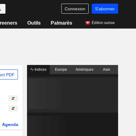
Connexion
S'abonner
reeners
Outils
Palmarès
Édition suisse
Indices
Europe
Amériques
Asie
ort PDF
Agenda
Secteur
Dérivés
Fonds et ETFs