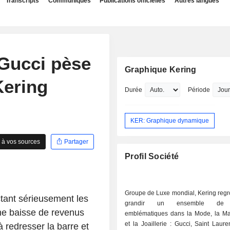
Transcripts
Communiqués
Publications officielles
Autres langues
 Gucci pèse
Graphique Kering
Kering
Durée
Période
KER: Graphique dynamique
 à vos sources
Partager
Profil Société
Groupe de Luxe mondial, Kering regro
ctant sérieusement les
grandir un ensemble de 
ne baisse de revenus
emblématiques dans la Mode, la Ma
et la Joaillerie : Gucci, Saint Laure
 redresser la barre et