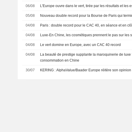
06/08
L'Europe ouvre dans le vert, tirée par les résultats et les 
05/08
Nouveau double record pour la Bourse de Paris qui termin
04/08
Paris : double record pour le CAC 40, en séance et en clô
04/08
Luxe-En Chine, les cosmétiques prennent le pas sur les 
04/08
Le vert domine en Europe, avec un CAC 40 record
04/08
La beauté de prestige supplante la maroquinerie de luxe f
consommation en Chine
30/07
KERING : AlphaValue/Baader Europe réitère son opinion 