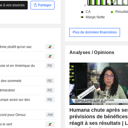
e à vos sources
Partager
Plus de données financières
ème plutôt qu'un sac
Analyses / Opinions
Asie et en Amérique du
RE
r des sommets
RE
rimestriel
RE
urope aussi sur des
RE
Humana chute après se
accord pour Ormuz
AW
prévisions de bénéfice
réagit à ses résultats | 
 le vert