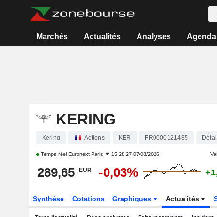
Marchés
Actualités
Analyses
Agenda
KERING
Kering
Actions
KER
FR0000121485
Détai
Temps réel
Euronext Paris
15:28:27 07/08/2026
Var
289,65
-0,03%
EUR
+1
Synthèse
Cotations
Graphiques
Actualités