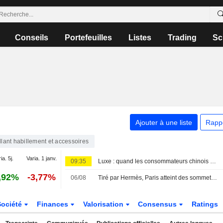
Conseils
Portefeuilles
Listes
Trading
Sc
Ajouter à une liste
Rapp
llant habillement et accessoires
ia. 5j.
Varia. 1 janv.
09:35
Luxe : quand les consommateurs chinois préfèrent une crème plutôt qu'un sac
,92%
-3,77%
06/08
Tiré par Hermès, Paris atteint des sommets inexplorés
Société
Finances
Valorisation
Consensus
Ratings