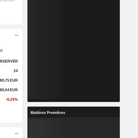
s
at
NSERVER
24
89,75
EUR
89,04
EUR
-0,24%
Matières Premières