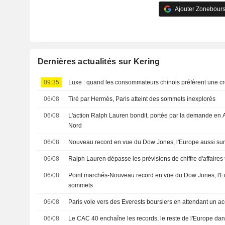
Ajouter Zonebours
Dernières actualités sur Kering
09:35
Luxe : quand les consommateurs chinois préfèrent une cr
06/08
Tiré par Hermès, Paris atteint des sommets inexplorés
06/08
L'action Ralph Lauren bondit, portée par la demande en 
Nord
06/08
Nouveau record en vue du Dow Jones, l'Europe aussi su
06/08
Ralph Lauren dépasse les prévisions de chiffre d'affaires t
06/08
Point marchés-Nouveau record en vue du Dow Jones, l'E
sommets
06/08
Paris vole vers des Everests boursiers en attendant un 
06/08
Le CAC 40 enchaîne les records, le reste de l'Europe dans