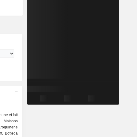
upe et fait
Maisons
roquinerie
nt, Bottega