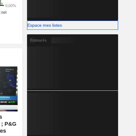
Espace mes listes
Palmarès
s
s ; P&G
Les