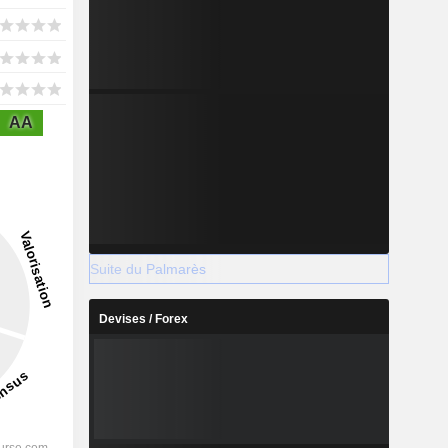
AA
Suite du Palmarès
Devises / Forex