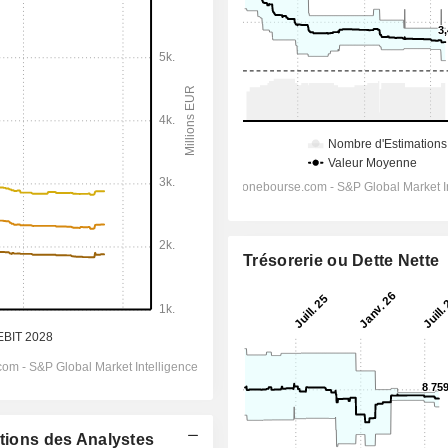
Trésorerie ou Dette Nette
ations des Analystes