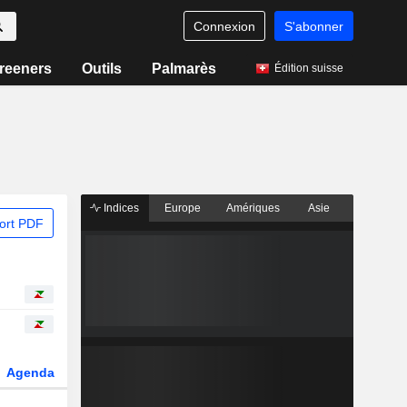
Connexion
S'abonner
reeners
Outils
Palmarès
Édition suisse
Indices
Europe
Amériques
Asie
ort PDF
Agenda
Secteur
Dérivés
Fonds et ETFs