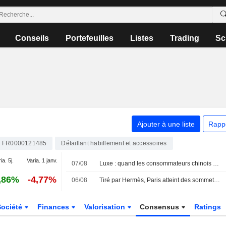
Conseils
Portefeuilles
Listes
Trading
Sc
Ajouter à une liste
Rapp
FR0000121485
Détaillant habillement et accessoires
ia. 5j.
Varia. 1 janv.
07/08
Luxe : quand les consommateurs chinois préfèrent une crème plutôt qu'un sac
,86%
-4,77%
06/08
Tiré par Hermès, Paris atteint des sommets inexplorés
Société
Finances
Valorisation
Consensus
Ratings