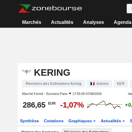
Marchés
Actualités
Analyses
Agenda
KERING
Révisions des Estimations Kering
Actions
KER
Marché Fermé -
Euronext Paris
17:55:00 07/08/2026
Var
286,65
-1,07%
EUR
+0
Synthèse
Cotations
Graphiques
Actualités