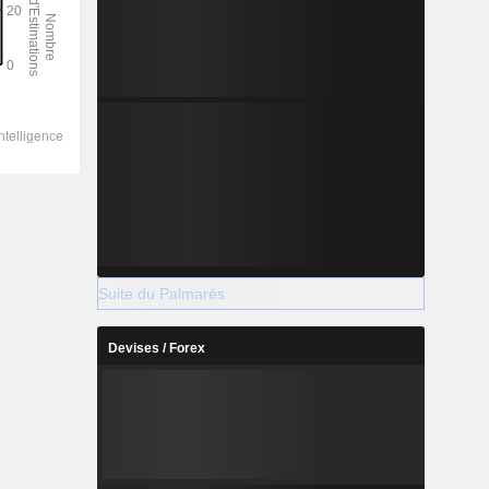
Suite du Palmarès
Devises / Forex