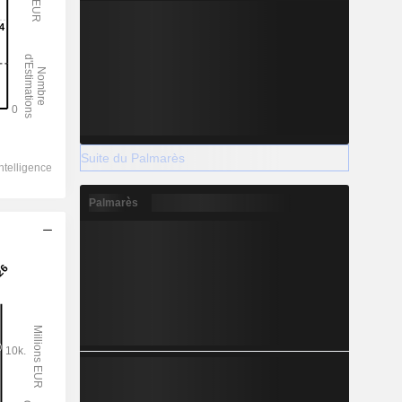
Suite du Palmarès
Palmarès