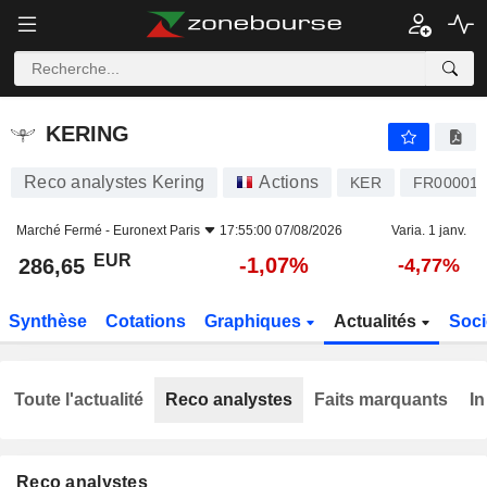
KERING
286,65
€
-1,07%
KERING
Reco analystes Kering
Actions
KER
FR000012
Marché Fermé -
Euronext Paris
17:55:00 07/08/2026
Varia. 1 janv.
EUR
-1,07%
286,65
-4,77%
Synthèse
Cotations
Graphiques
Actualités
Soci
Toute l'actualité
Reco analystes
Faits marquants
In
Reco analystes