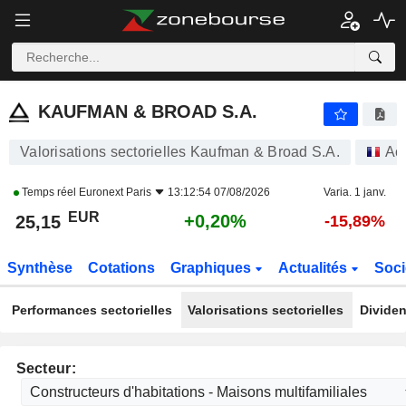
KAUFMAN & BROAD S.A.
25,15
€
+0,20%
KAUFMAN & BROAD S.A.
Valorisations sectorielles Kaufman & Broad S.A.
Ac
Temps réel
Euronext Paris
13:12:54 07/08/2026
Varia. 1 janv.
EUR
+0,20%
25,15
-15,89%
Synthèse
Cotations
Graphiques
Actualités
Soci
Performances sectorielles
Valorisations sectorielles
Dividen
Secteur: