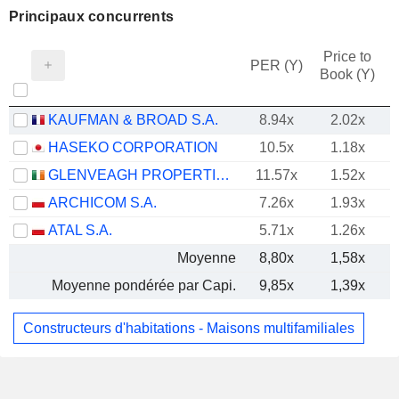
Principaux concurrents
Price to
PER (Y)
Book (Y)
KAUFMAN & BROAD S.A.
8.94x
2.02x
HASEKO CORPORATION
10.5x
1.18x
GLENVEAGH PROPERTIES PLC
11.57x
1.52x
ARCHICOM S.A.
7.26x
1.93x
ATAL S.A.
5.71x
1.26x
Moyenne
8,80x
1,58x
Moyenne pondérée par Capi.
9,85x
1,39x
Constructeurs d'habitations - Maisons multifamiliales