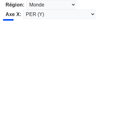
Région:
Axe X: