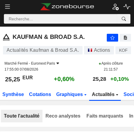
KAUFMAN & BROAD S.A.
25,25
€
+0,60%
KAUFMAN & BROAD S.A.
Actualités Kaufman & Broad S.A.
Actions
KOF
Marché Fermé -
Euronext Paris
Après clôture
17:55:00 07/08/2026
21:11:57
EUR
+0,60%
25,25
25,28
+0,10%
Synthèse
Cotations
Graphiques
Actualités
Soci
Toute l'actualité
Reco analystes
Faits marquants
In