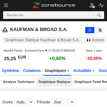
KAUFMAN & BROAD S.A.
25,25
€
+0,60%
KAUFMAN & BROAD S.A.
Graphique Statique Kaufman & Broad S.A.
Actions
Marché Fermé -
Euronext Paris
17:55:00 07/08/2026
Varia. 1 janv.
EUR
+0,60%
25,25
-15,55%
Synthèse
Cotations
Graphiques
Actualités
Soci
Analyse Technique
Graphique Statique
Graphique Total Re
Durée
Période