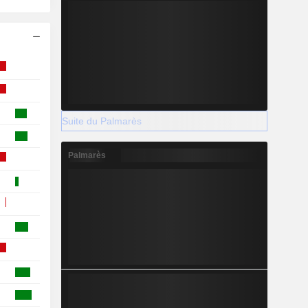
Suite du Palmarès
Palmarès