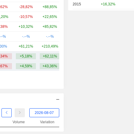
2015
+16,32%
,62%
-28,82%
+88,85%
1,43 Md
2014
+27,13%
,20%
-10,57%
+22,65%
929 M
2013
+6,27%
,38%
+10,32%
+85,82%
822 M
2012
+25,28%
.--%
-.--%
-.--%
700 M
2011
-38,58%
,00%
+61,21%
+210,49%
657 M
2010
+35,39%
,34%
+5,18%
+62,11%
1,99 Md
2009
+113,05%
,67%
+4,59%
+43,36%
2008
-70,64%
2007
-42,65%
2006
+39,34%
2005
+56,21%
2004
+62,92%
Volume
Variation
2003
+45,50%
2002
+11,21%