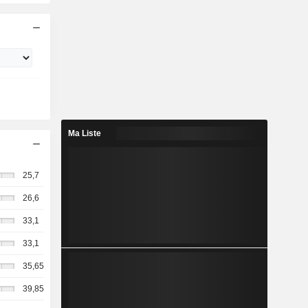
Ma Liste
25,7
26,6
33,1
33,1
35,65
39,85