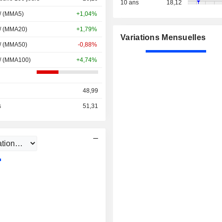
10 ans
18,12
 / (MMA5)
+1,04%
 / (MMA20)
+1,79%
Variations Mensuelles
 / (MMA50)
-0,88%
 / (MMA100)
+4,74%
48,99
s
51,31