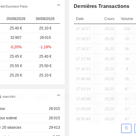
Dernières Transactions
éel Euronext Paris
05/08/2026
06/08/2026
Date
Cours
Volume
25.40 €
25.10 €
17:18:17
25,20
138
32 807
26 015
17:18:17
25,20
10
-0,20%
-1,18%
17:18:17
25,20
36
25.45 €
25.40 €
17:17:34
25,20
10
25.55 €
25.50 €
17:16:11
25,20
8
25.20 €
25.10 €
17:06:48
25,25
26
17:03:14
25,25
47
s
marchés
17:00:09
25,25
17
our
26 015
17:00:09
25,25
17
our estimé
26 015
16:55:49
25,25
47
. 20 séances
29 413