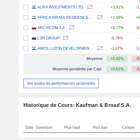
AURA INVESTMENTS LTD.
+3,91%
-1
AFRICA ISRAEL RESIDENCES LTD
+2,89%
+6
ARCHICOM S.A.
+0,77%
-0
LSR GROUP
-0,76%
-
AMOS LUZON DEVELOPMENT AND ENERGY GROUP LTD
-1,37%
0
Moyenne
+0,42%
-0
Moyenne pondérée par Capi.
+0,61%
-0
Voir toutes les performances sectorielles
Historique de Cours: Kaufman & Broad S.A.
Date
Ouverture
Plus haut
Plus bas
Clôture