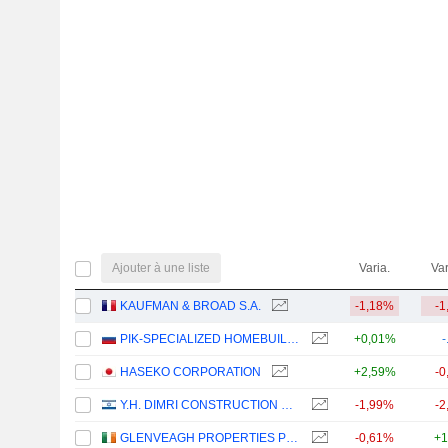
Ajouter à une liste
Varia.
Var
KAUFMAN & BROAD S.A.
-1,18%
-1
PIK-SPECIALIZED HOMEBUILDER
+0,01%
-
HASEKO CORPORATION
+2,59%
-0
Y.H. DIMRI CONSTRUCTION & DEVELOPMENT LTD
-1,99%
-2
GLENVEAGH PROPERTIES PLC
-0,61%
+1