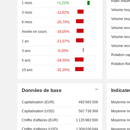
Ratio Volum
1 mois
+1,21%
Volume moy
3 mois
-11,62%
Volume moy
6 mois
-20,70%
Volume rec
Année en cours
-16,05%
Volume rec
1 an
-21,07%
Volume rec
3 ans
-0,20%
Rotation ca
5 ans
-34,55%
Rotation fl
10 ans
-32,35%
Données de base
Indicate
Capitalisation (EUR)
492 683 356
Moyenne mo
Capitalisation (USD)
567 738 368
Moyenne mo
Chiffre d'affaires (EUR)
1 135 982 000
Moyenne mo
Chiffre d'affaires (USD)
1 309 036 644
Moyenne mo