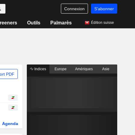
Connexion
S'abonner
reeners
Outils
Palmarès
Édition suisse
Indices
Europe
Amériques
Asie
ort PDF
Agenda
Secteur
Dérivés