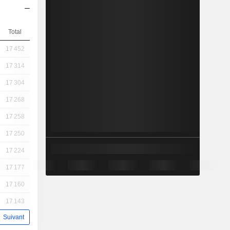
Total
17 452
17 314
17 304
17 268
17 258
17 250
17 224
17 177
17 160
17 143
Suivant