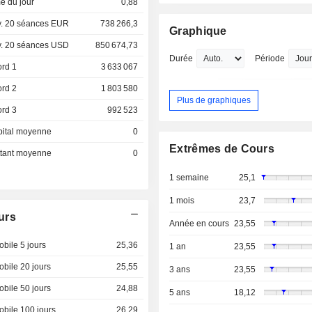
e du jour
0,88
. 20 séances EUR
738 266,3
Graphique
. 20 séances USD
850 674,73
Durée
Période
ord 1
3 633 067
ord 2
1 803 580
Plus de graphiques
ord 3
992 523
pital moyenne
0
Extrêmes de Cours
ottant moyenne
0
1 semaine
25,1
1 mois
23,7
urs
Année en cours
23,55
bile 5 jours
25,36
1 an
23,55
bile 20 jours
25,55
3 ans
23,55
bile 50 jours
24,88
5 ans
18,12
bile 100 jours
26,29