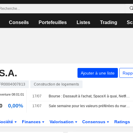
Conseils
Portefeuilles
Listes
Trading
Sc
.A.
Ajouter à une liste
Rapp
FR0004007813
Construction de logements
verture
08:01:01
17/07
Bourse : Dassault à l'achat, SpaceX à quai, Netflix dans les choux
0
0,00%
17/07
Sale semaine pour les valeurs préférées du marché
Société
Finances
Valorisation
Consensus
Ratings