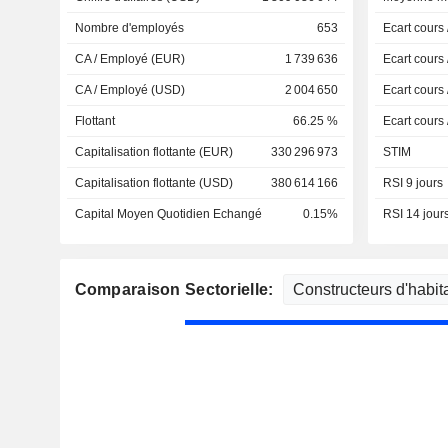
Nombre d'employés
653
Ecart cours
CA / Employé (EUR)
1 739 636
Ecart cours
CA / Employé (USD)
2 004 650
Ecart cours
Flottant
66.25 %
Ecart cours
Capitalisation flottante (EUR)
330 296 973
STIM
Capitalisation flottante (USD)
380 614 166
RSI 9 jours
Capital Moyen Quotidien Echangé
0.15%
RSI 14 jour
Comparaison Sectorielle: