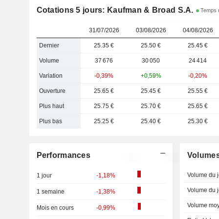
Cotations 5 jours: Kaufman & Broad S.A.
Temps r
31/07/2026
03/08/2026
04/08/2026
Dernier
25.35 €
25.50 €
25.45 €
Volume
37 676
30 050
24 414
Variation
-0,39%
+0,59%
-0,20%
Ouverture
25.65 €
25.45 €
25.55 €
Plus haut
25.75 €
25.70 €
25.65 €
Plus bas
25.25 €
25.40 €
25.30 €
Performances
Volume
Volume du j
1 jour
-1,18%
Volume du j
1 semaine
-1,38%
Volume moy
Mois en cours
-0,99%