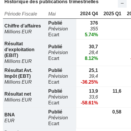
Historique des publications trimestrielles
2024 Q4
2025 Q1
2
Période Fiscale
Mai
Publié
376
Chiffre d'affaires
Prévision
355
Millions EUR
Ecart
5.74%
Résultat
Publié
30,7
d'exploitation
Prévision
28,4
(EBIT)
Ecart
8.12%
Millions EUR
Résultat Avt.
Publié
25,1
Impôt (EBT)
Prévision
39,4
Millions EUR
Ecart
-36.25%
Publié
13,9
11,6
Résultat net
Prévision
33,6
Millions EUR
Ecart
-58.61%
Publié
0,58
BNA
Prévision
EUR
Ecart