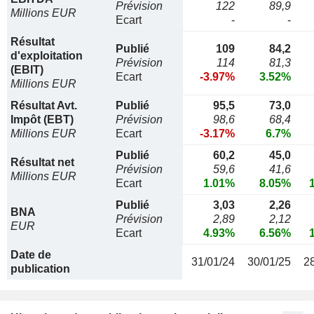
Prévision
122
89,9
Millions EUR
Ecart
-
-
Résultat
Publié
109
84,2
d'exploitation
Prévision
114
81,3
(EBIT)
Ecart
-3.97%
3.52%
Millions EUR
Résultat Avt.
Publié
95,5
73,0
Impôt (EBT)
Prévision
98,6
68,4
Millions EUR
Ecart
-3.17%
6.7%
Publié
60,2
45,0
Résultat net
Prévision
59,6
41,6
Millions EUR
Ecart
1.01%
8.05%
Publié
3,03
2,26
BNA
Prévision
2,89
2,12
EUR
Ecart
4.93%
6.56%
Date de
31/01/24
30/01/25
2
publication